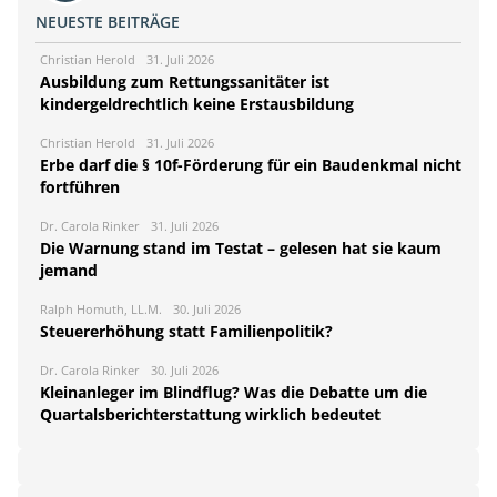
NEUESTE BEITRÄGE
Christian Herold
31. Juli 2026
Ausbildung zum Rettungssanitäter ist
kindergeldrechtlich keine Erstausbildung
Christian Herold
31. Juli 2026
Erbe darf die § 10f-Förderung für ein Baudenkmal nicht
fortführen
Dr. Carola Rinker
31. Juli 2026
Die Warnung stand im Testat – gelesen hat sie kaum
jemand
Ralph Homuth, LL.M.
30. Juli 2026
Steuererhöhung statt Familienpolitik?
Dr. Carola Rinker
30. Juli 2026
Kleinanleger im Blindflug? Was die Debatte um die
Quartalsberichterstattung wirklich bedeutet