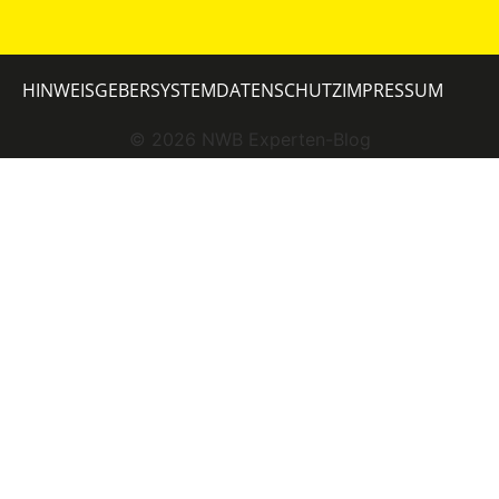
HINWEISGEBERSYSTEM
DATENSCHUTZ
IMPRESSUM
©
2026
NWB Experten-Blog