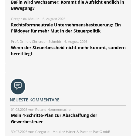
BaFin wird wachsamer: Kommt die Aufsicht endlich in
Bewegung?
Gregor du Moulin
6. August 2026
Rechtsformneutrale Unternehmensbesteuerung: Ein
Plädoyer für mehr Mut in der Steuerpolitik
Prof. Dr. iur. Christoph Schmidt
6. August 2026
Wenn der Steuerbescheid nicht mehr kommt, sondern
bereitliegt
NEUESTE KOMMENTARE
01.08.2026 von Roland Nonnenmacher
Mein 4-Schritte-Plan zur Abschaffung der
Gewerbesteuer
30.07.2026 von Gregor du Moulin/ Häner & Partner PartG mbB