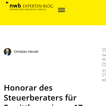
Christian Herold
De
20
ST
K
Honorar des
Steuerberaters für