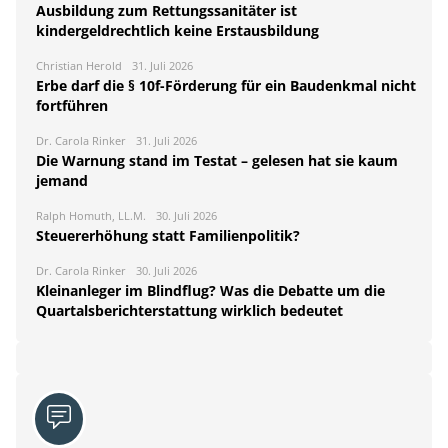
Ausbildung zum Rettungssanitäter ist
kindergeldrechtlich keine Erstausbildung
Christian Herold
31. Juli 2026
Erbe darf die § 10f-Förderung für ein Baudenkmal nicht
fortführen
Dr. Carola Rinker
31. Juli 2026
Die Warnung stand im Testat – gelesen hat sie kaum
jemand
Ralph Homuth, LL.M.
30. Juli 2026
Steuererhöhung statt Familienpolitik?
Dr. Carola Rinker
30. Juli 2026
Kleinanleger im Blindflug? Was die Debatte um die
Quartalsberichterstattung wirklich bedeutet