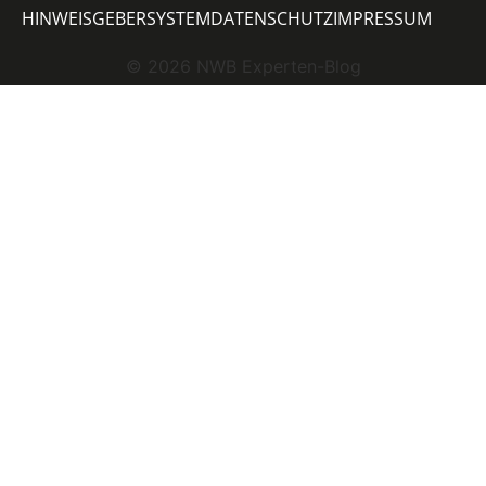
HINWEISGEBERSYSTEM
DATENSCHUTZ
IMPRESSUM
©
2026
NWB Experten-Blog