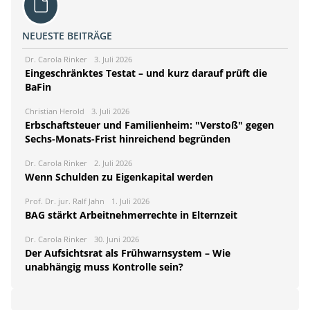
NEUESTE BEITRÄGE
Dr. Carola Rinker
3. Juli 2026
Eingeschränktes Testat – und kurz darauf prüft die
BaFin
Christian Herold
3. Juli 2026
Erbschaftsteuer und Familienheim: "Verstoß" gegen
Sechs-Monats-Frist hinreichend begründen
Dr. Carola Rinker
2. Juli 2026
Wenn Schulden zu Eigenkapital werden
Prof. Dr. jur. Ralf Jahn
1. Juli 2026
BAG stärkt Arbeitnehmerrechte in Elternzeit
Dr. Carola Rinker
30. Juni 2026
Der Aufsichtsrat als Frühwarnsystem – Wie
unabhängig muss Kontrolle sein?