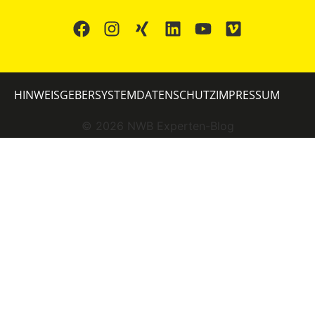
HINWEISGEBERSYSTEM
DATENSCHUTZ
IMPRESSUM
©
2026
NWB Experten-Blog