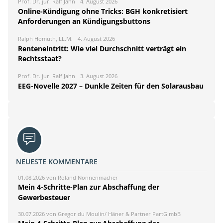
Prof. Dr. jur. Ralf Jahn
4. August 2026
Online-Kündigung ohne Tricks: BGH konkretisiert
Anforderungen an Kündigungsbuttons
Ralph Homuth, LL.M.
4. August 2026
Renteneintritt: Wie viel Durchschnitt verträgt ein
Rechtsstaat?
Prof. Dr. jur. Ralf Jahn
3. August 2026
EEG-Novelle 2027 – Dunkle Zeiten für den Solarausbau
NEUESTE KOMMENTARE
01.08.2026 von Roland Nonnenmacher
Mein 4-Schritte-Plan zur Abschaffung der
Gewerbesteuer
30.07.2026 von Gregor du Moulin/ Häner & Partner PartG mbB