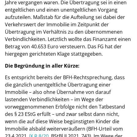
Jahre vergangen waren. Die Übertragung sei in einen
entgeltlichen und einen unentgeltlichen Vorgang
aufzuteilen. Maßstab für die Aufteilung sei dabei der
Verkehrswert der Immobilie im Zeitpunkt der
Übertragung im Verhältnis zu den übernommenen
Verbindlichkeiten. Letztlich wollte das Finanzamt einen
Betrag von 40.653 Euro versteuern. Das FG hat der
hiergegen gerichteten Klage stattgegeben.
Die Begründung in aller Kürze:
Es entspricht bereits der BFH-Rechtsprechung, dass
die gänzlich unentgeltliche Übertragung einer
Immobilie – also ohne Übernahme von darauf
lastenden Verbindlichkeiten – im Wege der
vorweggenommenen Erbfolge nicht den Tatbestand
des § 23 EStG erfüllt – und zwar selbst dann nicht,
wenn die auf diese Weise begünstigten Kinder die
Immobilie alsbald weiterveräußern (BFH-Urteil vom
23.4.2021,
IX R 8/20
, BStBl II 2021, 743). Im Wege der