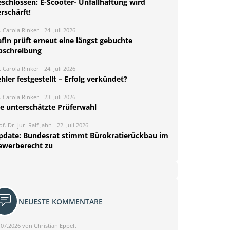
eschlossen: E-Scooter- Unfallhaftung wird
rschärft!
. Carola Rinker
24. Juli 2026
fin prüft erneut eine längst gebuchte
bschreibung
. Carola Rinker
24. Juli 2026
hler festgestellt – Erfolg verkündet?
. Carola Rinker
23. Juli 2026
ie unterschätzte Prüferwahl
of. Dr. jur. Ralf Jahn
22. Juli 2026
pdate: Bundesrat stimmt Bürokratierückbau im
ewerberecht zu
NEUESTE KOMMENTARE
.07.2026 von Christian Eppelt