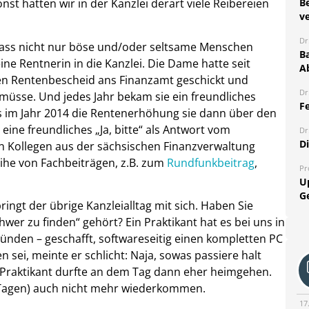
B
st hatten wir in der Kanzlei derart viele Reibereien
ve
Dr
dass nicht nur böse und/oder seltsame Menschen
Ba
e Rentnerin in die Kanzlei. Die Dame hatte seit
A
ren Rentenbescheid ans Finanzamt geschickt und
Dr
 müsse. Und jedes Jahr bekam sie ein freundliches
Fe
Bis im Jahr 2014 die Rentenerhöhung sie dann über den
eine freundliches „Ja, bitte“ als Antwort vom
Dr
D
en Kollegen aus der sächsischen Finanzverwaltung
ihe von Fachbeiträgen, z.B. zum
Rundfunkbeitrag
,
Pr
U
G
ngt der übrige Kanzleialltag mit sich. Haben Sie
wer zu finden“ gehört? Ein Praktikant hat es bei uns in
ünden – geschafft, softwareseitig einen kompletten PC
n sei, meinte er schlicht: Naja, sowas passiere halt
r Praktikant durfte an dem Tag dann eher heimgehen.
 Tagen) auch nicht mehr wiederkommen.
17