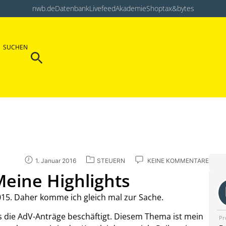
nwb.de
Datenbank
Livefeed
Akademie
Shop
tax&bytes
Search Button
SUCHEN
Search
for:
1. Januar 2016
STEUERN
KEINE KOMMENTARE
Meine Highlights
2015. Daher komme ich gleich mal zur Sache.
s die AdV-Anträge beschäftigt. Diesem Thema ist mein
Pr