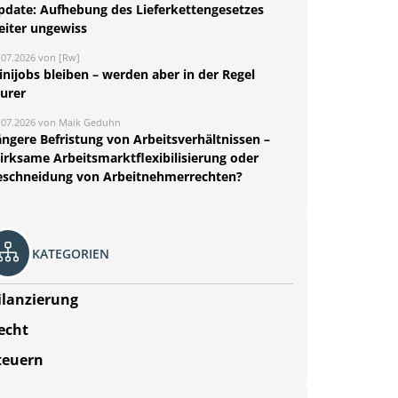
pdate: Aufhebung des Lieferkettengesetzes
eiter ungewiss
.07.2026 von [Rw]
nijobs bleiben – werden aber in der Regel
eurer
.07.2026 von Maik Geduhn
ängere Befristung von Arbeitsverhältnissen –
irksame Arbeitsmarktflexibilisierung oder
eschneidung von Arbeitnehmerrechten?
KATEGORIEN
ilanzierung
echt
teuern