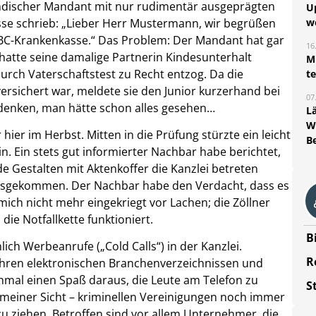
ländischer Mandant mit nur rudimentär ausgeprägten
U
se schrieb: „Lieber Herr Mustermann, wir begrüßen
w
ABC-Krankenkasse.“ Das Problem: Der Mandant hat gar
16
 hatte seine damalige Partnerin Kindesunterhalt
Mi
urch Vaterschaftstest zu Recht entzog. Da die
t
ersichert war, meldete sie den Junior kurzerhand bei
07
enken, man hätte schon alles gesehen…
L
W
ier im Herbst. Mitten in die Prüfung stürzte ein leicht
B
 Ein stets gut informierter Nachbar habe berichtet,
e Gestalten mit Aktenkoffer die Kanzlei betreten
ausgekommen. Der Nachbar habe den Verdacht, dass es
mich nicht mehr eingekriegt vor Lachen; die Zöllner
ie Notfallkette funktioniert.
B
ich Werbeanrufe („Cold Calls“) in der Kanzlei.
R
ihren elektronischen Branchenverzeichnissen und
hmal einen Spaß daraus, die Leute am Telefon zu
S
s meiner Sicht – kriminellen Vereinigungen noch immer
zu ziehen. Betroffen sind vor allem Unternehmer, die