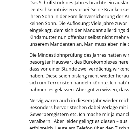
Das Schriftstück des Jahres brachte ein aus
Deutschkenntnissen vorbei. Seine Krankenkas
Ihren Sohn in der Familienversicherung der 
keinen Sohn. Die Auflösung: Viele Jahre zuvor
eingeklagt, dem sich der Mandant allerdings d
Kindsmutter nun offenbar selbst nicht mehr v
unserem Mandanten an. Man muss eben nie d
Die Mindestlohnprüfung des Jahres hatten wir h
besorgter Hauswart des Bürokomplexes herein.
dass vor einer Stunde zwei verdächtig wirkend
haben. Diese seien bislang nicht wieder her
sich um Terroristen handeln könnte. Ich hab‘ 
nahmen es gelassen. Aber gut zu wissen, dass d
Nervig waren auch in diesem Jahr wieder reichl
Besonders hervor stechen dabei Verlage mit 
Gewerberegistern etc. Ich mache mir ja manc
veralbern. Aber leider gelingt es diesen – au
erfolgreich, Leute am Telefon über den Tisch 