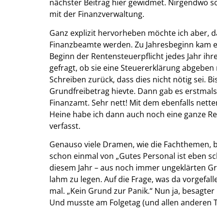
nächster Beitrag hier gewidmet. Nirgendwo son
mit der Finanzverwaltung.
Ganz explizit hervorheben möchte ich aber, 
Finanzbeamte werden. Zu Jahresbeginn kam ein
Beginn der Rentensteuerpflicht jedes Jahr ih
gefragt, ob sie eine Steuererklärung abgeben
Schreiben zurück, dass dies nicht nötig sei. 
Grundfreibetrag hievte. Dann gab es erstmals 
Finanzamt. Sehr nett! Mit dem ebenfalls nett
Heine habe ich dann auch noch eine ganze Re
verfasst.
Genauso viele Dramen, wie die Fachthemen, bri
schon einmal von „Gutes Personal ist eben sch
diesem Jahr – aus noch immer ungeklärten Gr
lahm zu legen. Auf die Frage, was da vorgefalle
mal. „Kein Grund zur Panik.“ Nun ja, besagte
Und musste am Folgetag (und allen anderen