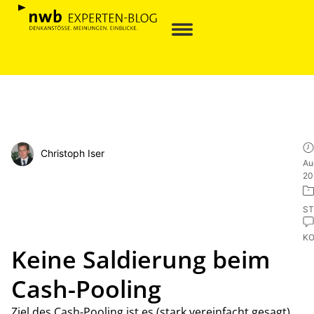
Christoph Iser
Au
20
ST
K
Keine Saldierung beim
Cash-Pooling
Ziel des Cash-Pooling ist es (stark vereinfacht gesagt)