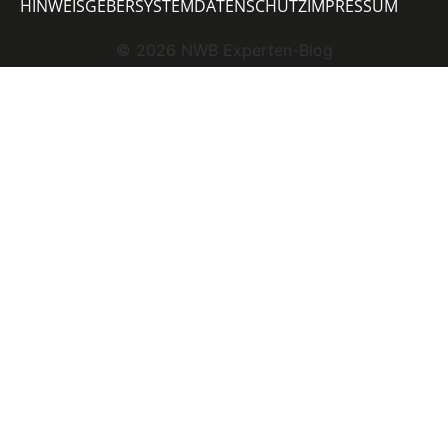
HINWEISGEBERSYSTEM
DATENSCHUTZ
IMPRESSUM
©
2026
NWB Experten-Blog