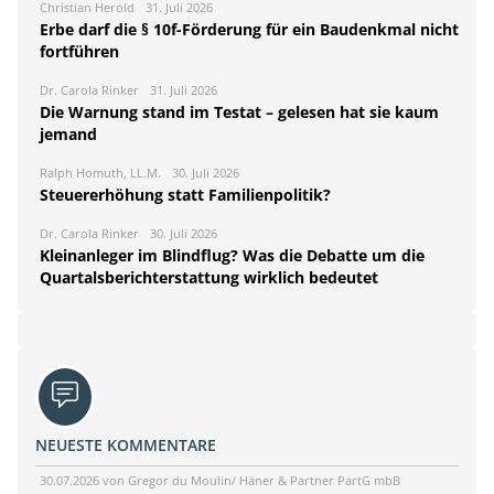
Christian Herold
31. Juli 2026
Erbe darf die § 10f-Förderung für ein Baudenkmal nicht
fortführen
Dr. Carola Rinker
31. Juli 2026
Die Warnung stand im Testat – gelesen hat sie kaum
jemand
Ralph Homuth, LL.M.
30. Juli 2026
Steuererhöhung statt Familienpolitik?
Dr. Carola Rinker
30. Juli 2026
Kleinanleger im Blindflug? Was die Debatte um die
Quartalsberichterstattung wirklich bedeutet
NEUESTE KOMMENTARE
30.07.2026 von Gregor du Moulin/ Häner & Partner PartG mbB