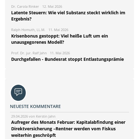
Dr. Carola Rinker
12. Mai 2026
Latente Steuern: Wie viel Substanz steckt wirklich im
Ergebnis?
Ralph Homuth, LL.M.
11. Mai 2026
Krisenbonus gestoppt: Viel heiße Luft um ein
unausgegorenes Modell?
Prof. Dr. jur. Ralf Jahn
11. Mai 2026
Durchgefallen - Bundesrat stoppt Entlastungsprämie
NEUESTE KOMMENTARE
29.04.2026 von Kerstin Jahn
Aufreger des Monats Februar: Kapitalabfindung einer
Direktversicherung –Rentner werden vom Fiskus
weiterhin geschröpft