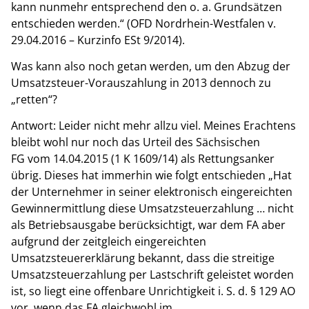
kann nunmehr entsprechend den o. a. Grundsätzen
entschieden werden.“ (OFD Nordrhein-Westfalen v.
29.04.2016 – Kurzinfo ESt 9/2014).
Was kann also noch getan werden, um den Abzug der
Umsatzsteuer-Vorauszahlung in 2013 dennoch zu
„retten“?
Antwort: Leider nicht mehr allzu viel. Meines Erachtens
bleibt wohl nur noch das Urteil des Sächsischen
FG vom 14.04.2015 (1 K 1609/14) als Rettungsanker
übrig. Dieses hat immerhin wie folgt entschieden „Hat
der Unternehmer in seiner elektronisch eingereichten
Gewinnermittlung diese Umsatzsteuerzahlung … nicht
als Betriebsausgabe berücksichtigt, war dem FA aber
aufgrund der zeitgleich eingereichten
Umsatzsteuererklärung bekannt, dass die streitige
Umsatzsteuerzahlung per Lastschrift geleistet worden
ist, so liegt eine offenbare Unrichtigkeit i. S. d. § 129 AO
vor, wenn das FA gleichwohl im