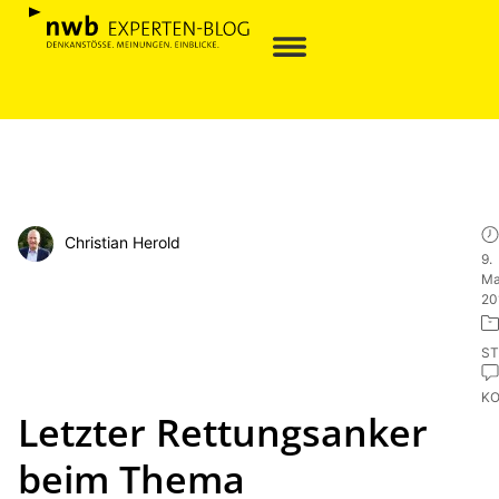
Christian Herold
9.
Ma
20
ST
K
Letzter Rettungsanker
beim Thema