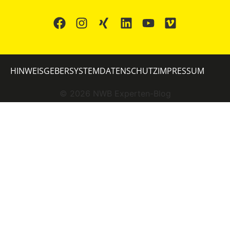
HINWEISGEBERSYSTEM
DATENSCHUTZ
IMPRESSUM
©
2026
NWB Experten-Blog