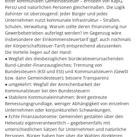
einer kommunalen Gemeindesteuer – erhoben von KapG,
PersU und natürlichen Personen gleichermaßen. Die Logik
dahinter ist überzeugend: Jeder Bürger und jedes
Unternehmen nutzt kommunale Infrastruktur – Straßen,
Schulen, Verwaltung. Warum sollte deren Finanzierung nur
Gewerbebetrieben auferlegt werden? Im Gegenzug wäre
insbesondere der Einkommensteuertarif (ggf. auch nochmals
der Körperschaftsteuer-Tarif) entsprechend abzusenken.
Die Vorteile liegen auf der Hand:
● Wegfall des diesbezüglichen bürokratieverursachenden
Bund-Länder-Finanzausgleiches; Trennung von
Bundessteuern (KSt und ESt) und Kommunalsteuern (GewSt
bzw. dann Gemeindesteuer); bessere Transparenz
● umgekehrt: Wegfall der Anrechenbarkeit der
Kommunalsteuer bei den Bundessteuern
● Stabilere Kommunaleinnahmen: Breit gestreute
Bemessungsgrundlage, weniger Abhängigkeit von einzelnen
Unternehmen oder konjunkturellen Schwankungen.
● Echte Finanzautonomie: Gemeinden gestalten über den
Hebesatz eigenverantwortlich – gegebenenfalls mit
unterschiedlichen Sätzen für Unternehmen und natürliche
Personen. Bürger haben hier über die Wahlen direkteren