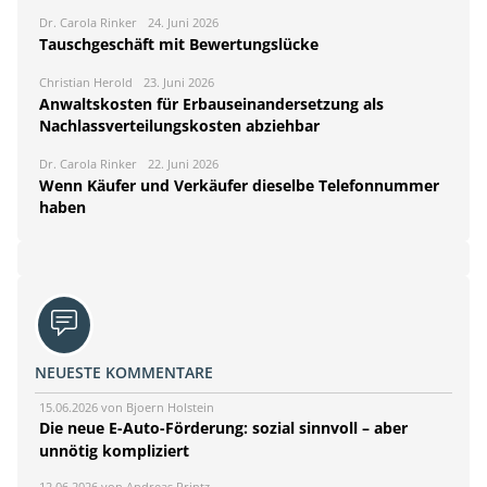
Dr. Carola Rinker
24. Juni 2026
Tauschgeschäft mit Bewertungslücke
Christian Herold
23. Juni 2026
Anwaltskosten für Erbauseinandersetzung als
Nachlassverteilungskosten abziehbar
Dr. Carola Rinker
22. Juni 2026
Wenn Käufer und Verkäufer dieselbe Telefonnummer
haben
NEUESTE KOMMENTARE
15.06.2026 von Bjoern Holstein
Die neue E-Auto-Förderung: sozial sinnvoll – aber
unnötig kompliziert
12.06.2026 von Andreas Printz