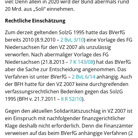
viel: Denn allein in 2020 wird der Bund abermals rund
20 Mrd. aus „Soli“ einnehmen.
Rechtliche Einschätzung
Zum derzeit geltenden SolzG 1995 hatte das BVerfG
bereits 2010 (8.9.2010 –
2 BvL 3/10
) eine Vorlage des FG
Niedersachsen für den VZ 2007 als unzulässig
verworfen. Nach abermaliger Vorlage des FG
Niedersachsen (21.8.2013 –
7 K 143/08
) hat das BVerfG
aber die Sache zur Entscheidung angenommen. Das
Verfahren ist unter BVerfG –
2 BvL 6/14
anhängig. Auch
der BFH hatte für den VZ 2007 keine durchgreifenden
verfassungsrechtlichen Bedenken gegen das SolzG
1995 (BFH v. 21.7.2011 –
II R 52/10
).
Gegen den aktuellen Solidaritätszuschlag in VZ 2007 ist
ein Einspruch mit nachfolgender finanzgerichtlicher
Klage deshalb nicht erforderlich. Denn die Finanzämter
verweisen auf das beim BVerfG anhängige Verfahren (2