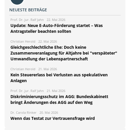
NEUESTE BEITRÄGE
Prof. Dr. jur. Ralf Jahn
22. Mai 2026
Update: Neue E-Auto-Förderung startet – Was
Antragsteller beachten sollten
Christian Herold
22. Mai 2026
Gleichgeschlechtliche Ehe: Doch keine
Zusammenveranlagung für Altjahre bei "verspäteter"
Umwandlung der Lebenspartnerschaft
Christian Herold
21. Mai 2026
Kein Steuererlass bei Verlusten aus spekulativen
Anlagen
Prof. Dr. jur. Ralf Jahn
21. Mai 2026
Diskriminierungsschutz im AGG: Bundeskabinett
bringt Änderungen des AGG auf den Weg
Dr. Carola Rinker
20. Mai 2026
Wenn das Testat zur Vertrauensfrage wird