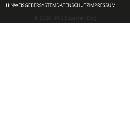
HINWEISGEBERSYSTEM
DATENSCHUTZ
IMPRESSUM
©
2026
NWB Experten-Blog