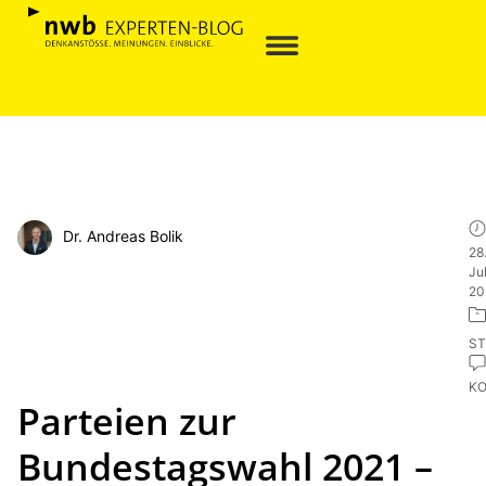
Dr. Andreas Bolik
28
Jul
20
ST
K
Parteien zur
Bundestagswahl 2021 –