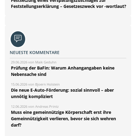
Festsetzung eines Verspätungszuschlages zur
Feststellungserklärung – Gesetzeszweck vor -wortlaut?
NEUESTE KOMMENTARE
29.06.2026 von Maik Geduhn
Prüfung der BaFin: Warum Anhangangaben keine
Nebensache sind
15.06.2026 von Bjoern Holstein
Die neue E-Auto-Förderung: sozial sinnvoll – aber
unnötig kompliziert
12.06.2026 von Andreas Printz
Muss eine gemeinnützige Körperschaft erst ihre
Gemeinnützigkeit verlieren, bevor sie sich wehren
darf?