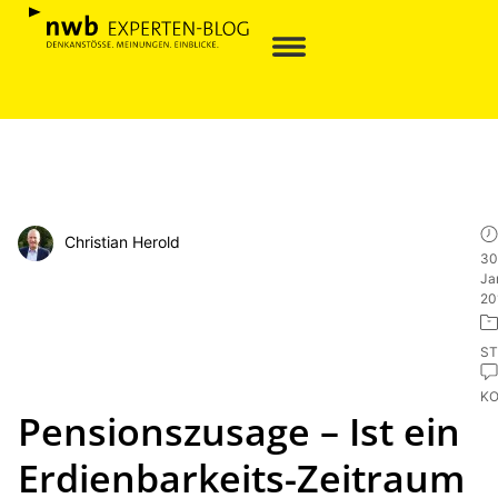
Christian Herold
30
Ja
20
ST
K
Pensionszusage – Ist ein
Erdienbarkeits-Zeitraum