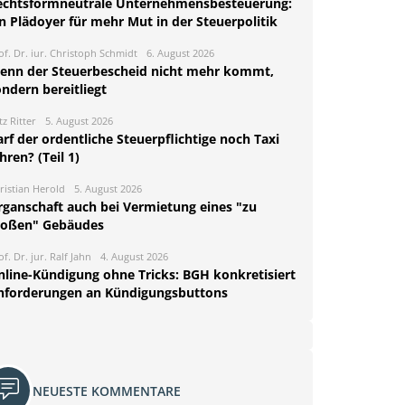
echtsformneutrale Unternehmensbesteuerung:
n Plädoyer für mehr Mut in der Steuerpolitik
of. Dr. iur. Christoph Schmidt
6. August 2026
enn der Steuerbescheid nicht mehr kommt,
ndern bereitliegt
tz Ritter
5. August 2026
rf der ordentliche Steuerpflichtige noch Taxi
hren? (Teil 1)
ristian Herold
5. August 2026
rganschaft auch bei Vermietung eines "zu
roßen" Gebäudes
of. Dr. jur. Ralf Jahn
4. August 2026
nline-Kündigung ohne Tricks: BGH konkretisiert
nforderungen an Kündigungsbuttons
NEUESTE KOMMENTARE