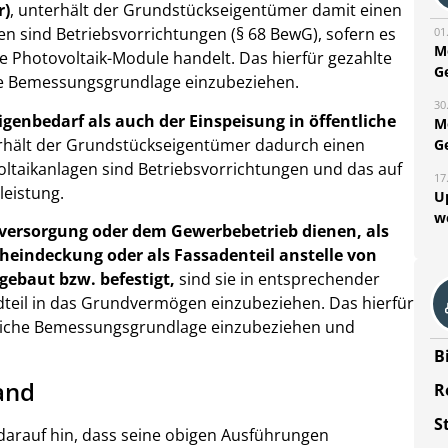
r)
, unterhält der Grundstückseigentümer damit einen
n sind Betriebsvorrichtungen (§ 68 BewG), sofern es
01
M
e Photovoltaik-Module handelt. Das hierfür gezahlte
G
iche Bemessungsgrundlage einzubeziehen.
30
enbedarf als auch der Einspeisung in öffentliche
M
erhält der Grundstückseigentümer dadurch einen
G
taikanlagen sind Betriebsvorrichtungen und das auf
17
leistung.
U
w
nversorgung oder dem Gewerbebetrieb dienen, als
cheindeckung oder als Fassadenteil anstelle von
ebaut bzw. befestigt,
sind sie in entsprechender
teil in das Grundvermögen einzubeziehen. Das hierfür
erliche Bemessungsgrundlage einzubeziehen und
B
and
R
S
darauf hin, dass seine obigen Ausführungen