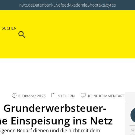
nwb.de
Datenbank
Livefeed
Akademie
Shop
tax&bytes
Search Button
SUCHEN
Search
for:
3. Oktober 2025
STEUERN
KEINE KOMMENTARE
: Grunderwerbsteuer-
ne Einspeisung ins Netz
eigenen Bedarf dienen und die nicht mit dem
Gr