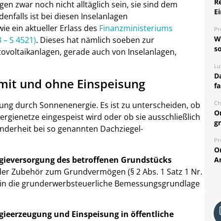
R
n zwar noch nicht alltäglich sein, sie sind dem
Ei
falls ist bei diesen Inselanlagen
ie ein aktueller Erlass des
Finanzministeriums
Pr
W
 – S 4521)
. Dieses hat nämlich soeben zur
so
voltaikanlagen, gerade auch von Inselanlagen,
Lu
Da
mit und ohne Einspeisung
fa
Ch
ng durch Sonnenenergie. Es ist zu unterscheiden, ob
O
nergienetze eingespeist wird oder ob sie ausschließlich
g
nderheit bei so genannten Dachziegel-
Pr
O
rgieversorgung des betroffenen Grundstücks
A
oder Zubehör zum Grundvermögen (§ 2 Abs. 1 Satz 1 Nr.
st in die grunderwerbsteuerliche Bemessungsgrundlage
gieerzeugung und Einspeisung in öffentliche