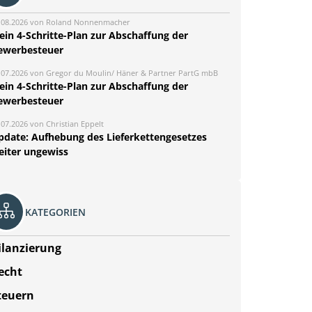
.08.2026 von Roland Nonnenmacher
ein 4-Schritte-Plan zur Abschaffung der
ewerbesteuer
.07.2026 von Gregor du Moulin/ Häner & Partner PartG mbB
ein 4-Schritte-Plan zur Abschaffung der
ewerbesteuer
.07.2026 von Christian Eppelt
pdate: Aufhebung des Lieferkettengesetzes
eiter ungewiss
KATEGORIEN
ilanzierung
echt
teuern