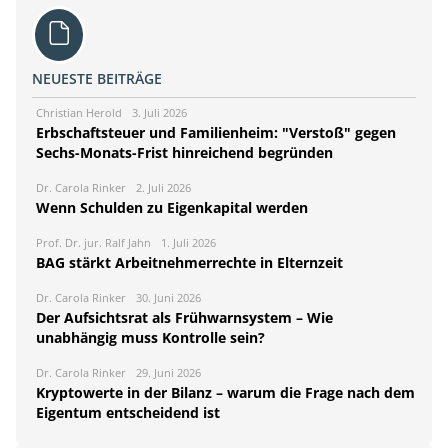
NEUESTE BEITRÄGE
Christian Herold
3. Juli 2026
Erbschaftsteuer und Familienheim: "Verstoß" gegen
Sechs-Monats-Frist hinreichend begründen
Dr. Carola Rinker
2. Juli 2026
Wenn Schulden zu Eigenkapital werden
Prof. Dr. jur. Ralf Jahn
1. Juli 2026
BAG stärkt Arbeitnehmerrechte in Elternzeit
Dr. Carola Rinker
30. Juni 2026
Der Aufsichtsrat als Frühwarnsystem – Wie
unabhängig muss Kontrolle sein?
Dr. Carola Rinker
29. Juni 2026
Kryptowerte in der Bilanz – warum die Frage nach dem
Eigentum entscheidend ist