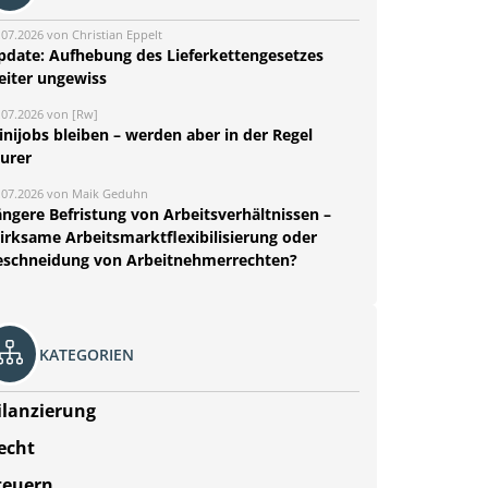
.07.2026 von Christian Eppelt
pdate: Aufhebung des Lieferkettengesetzes
eiter ungewiss
.07.2026 von [Rw]
nijobs bleiben – werden aber in der Regel
eurer
.07.2026 von Maik Geduhn
ängere Befristung von Arbeitsverhältnissen –
irksame Arbeitsmarktflexibilisierung oder
eschneidung von Arbeitnehmerrechten?
KATEGORIEN
ilanzierung
echt
teuern