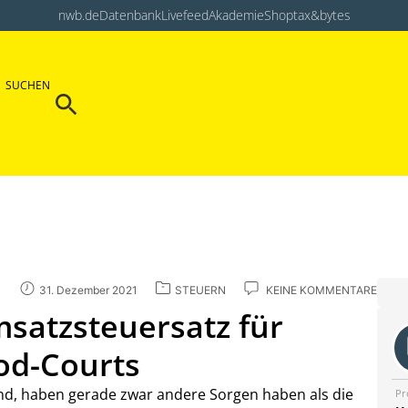
nwb.de
Datenbank
Livefeed
Akademie
Shop
tax&bytes
Search Button
SUCHEN
Search
for:
31. Dezember 2021
STEUERN
KEINE KOMMENTARE
satzsteuersatz für
od-Courts
ind, haben gerade zwar andere Sorgen haben als die
Pr