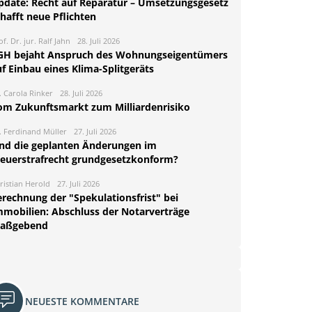
pdate: Recht auf Reparatur – Umsetzungsgesetz
hafft neue Pflichten
of. Dr. jur. Ralf Jahn
28. Juli 2026
GH bejaht Anspruch des Wohnungseigentümers
f Einbau eines Klima-Splitgeräts
. Carola Rinker
28. Juli 2026
om Zukunftsmarkt zum Milliardenrisiko
. Ferdinand Müller
27. Juli 2026
ind die geplanten Änderungen im
teuerstrafrecht grundgesetzkonform?
ristian Herold
27. Juli 2026
erechnung der "Spekulationsfrist" bei
mmobilien: Abschluss der Notarverträge
aßgebend
NEUESTE KOMMENTARE