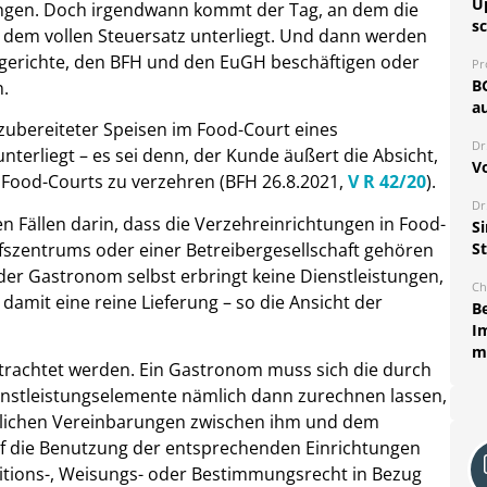
U
ungen. Doch irgendwann kommt der Tag, an dem die
sc
dem vollen Steuersatz unterliegt. Und dann werden
nzgerichte, den BFH und den EuGH beschäftigen oder
Pr
B
n.
au
 zubereiteter Speisen im Food-Court eines
Dr
terliegt – es sei denn, der Kunde äußert die Absicht,
V
Food-Courts zu verzehren (BFH 26.8.2021,
V R 42/20
).
Dr
n Fällen darin, dass die Verzehreinrichtungen in Food-
S
fszentrums oder einer Betreibergesellschaft gehören
S
der Gastronom selbst erbringt keine Dienstleistungen,
Ch
amit eine reine Lieferung – so die Ansicht der
B
I
m
etrachtet werden.
Ein Gastronom muss sich die durch
nstleistungselemente nämlich dann zurechnen lassen,
glichen Vereinbarungen zwischen ihm und dem
uf die Benutzung der entsprechenden Einrichtungen
sitions-, Weisungs- oder Bestimmungsrecht in Bezug