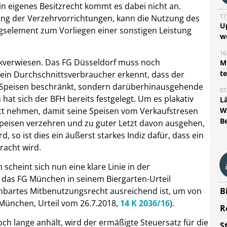
in eigenes Besitzrecht kommt es dabei nicht an.
17
zung der Verzehrvorrichtungen, kann die Nutzung des
U
gselement zum Vorliegen einer sonstigen Leistung
w
16
ckverwiesen. Das FG Düsseldorf muss noch
Mi
t
 ein Durchschnittsverbraucher erkennt, dass der
r Speisen beschränkt, sondern darüberhinausgehende
07
 hat sich der BFH bereits festgelegt. Um es plakativ
L
tt nehmen, damit seine Speisen vom Verkaufstresen
W
B
Speisen verzehren und zu guter Letzt davon ausgehen,
, so ist dies ein äußerst starkes Indiz dafür, dass ein
racht wird.
scheint sich nun eine klare Linie in der
das FG München in seinem Biergarten-Urteil
inbartes Mitbenutzungsrecht ausreichend ist, um von
B
ünchen, Urteil vom 26.7.2018,
14 K 2036/16
).
R
h lange anhält, wird der ermäßigte Steuersatz für die
S