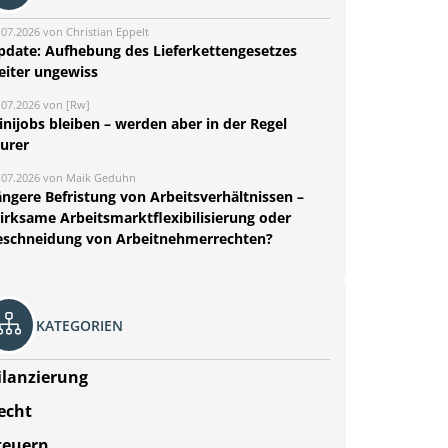
.07.2026 von Christian Eppelt
pdate: Aufhebung des Lieferkettengesetzes
eiter ungewiss
.07.2026 von [Rw]
nijobs bleiben – werden aber in der Regel
eurer
.07.2026 von Maik Geduhn
ängere Befristung von Arbeitsverhältnissen –
irksame Arbeitsmarktflexibilisierung oder
eschneidung von Arbeitnehmerrechten?
KATEGORIEN
ilanzierung
echt
teuern