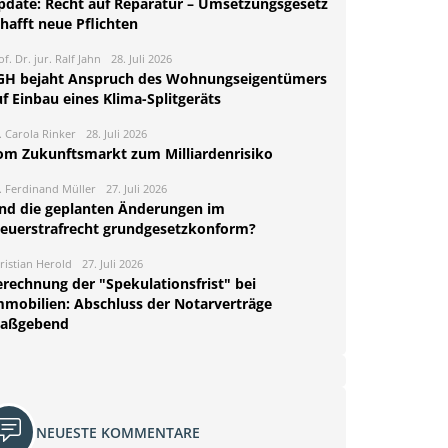
pdate: Recht auf Reparatur – Umsetzungsgesetz
hafft neue Pflichten
of. Dr. jur. Ralf Jahn
28. Juli 2026
GH bejaht Anspruch des Wohnungseigentümers
f Einbau eines Klima-Splitgeräts
. Carola Rinker
28. Juli 2026
om Zukunftsmarkt zum Milliardenrisiko
. Ferdinand Müller
27. Juli 2026
ind die geplanten Änderungen im
teuerstrafrecht grundgesetzkonform?
ristian Herold
27. Juli 2026
erechnung der "Spekulationsfrist" bei
mmobilien: Abschluss der Notarverträge
aßgebend
NEUESTE KOMMENTARE