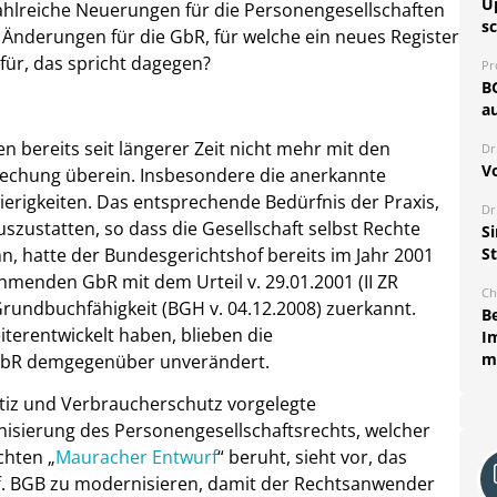
U
ahlreiche Neuerungen für die Personengesellschaften
sc
Änderungen für die GbR, für welche ein neues Register
für, das spricht dagegen?
Pr
B
au
 bereits seit längerer Zeit nicht mehr mit den
Dr
V
echung überein. Insbesondere die anerkannte
ierigkeiten. Das entsprechende Bedürfnis der Praxis,
Dr
szustatten, so dass die Gesellschaft selbst Rechte
S
, hatte der Bundesgerichtshof bereits im Jahr 2001
S
hmenden GbR mit dem Urteil v. 29.01.2001 (II ZR
Ch
Grundbuchfähigkeit (BGH v. 04.12.2008) zuerkannt.
B
terentwickelt haben, blieben die
I
m
 GbR demgegenüber unverändert.
iz und Verbraucherschutz vorgelegte
isierung des Personengesellschaftsrechts, welcher
chten „
Mauracher Entwurf
“ beruht, sieht vor, das
. BGB zu modernisieren, damit der Rechtsanwender