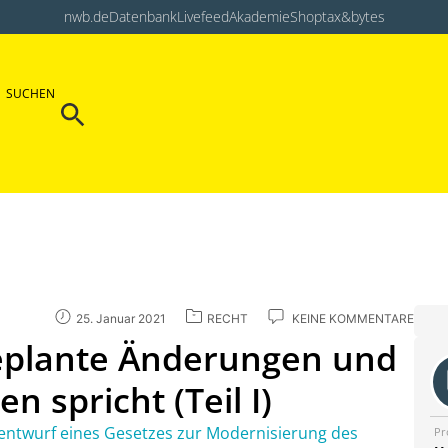
nwb.de
Datenbank
Livefeed
Akademie
Shop
tax&bytes
Search Button
SUCHEN
Search
for:
25. Januar 2021
RECHT
KEINE KOMMENTARE
Geplante Änderungen und
 spricht (Teil I)
entwurf eines Gesetzes zur Modernisierung des
Pr