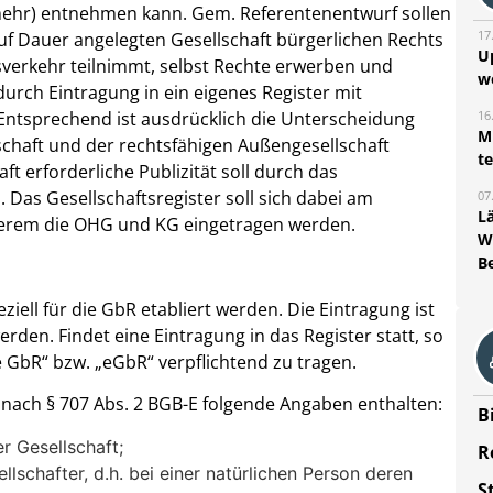
mehr) entnehmen kann.
Gem. Referentenentwurf sollen
17
 auf Dauer angelegten Gesellschaft bürgerlichen Rechts
U
sverkehr teilnimmt, selbst Rechte erwerben und
w
urch Eintragung in ein eigenes Register mit
16
 Entsprechend ist ausdrücklich die Unterscheidung
Mi
schaft und der rechtsfähigen Außengesellschaft
t
t erforderliche Publizität soll durch das
 Das Gesellschaftsregister soll sich dabei am
07
L
nderem die OHG und KG eingetragen werden.
W
B
ziell für die GbR etabliert werden. Die Eintragung ist
werden. Findet eine Eintragung in das Register statt, so
GbR“ bzw. „eGbR“ verpflichtend zu tragen.
ach § 707 Abs. 2 BGB-E folgende Angaben enthalten:
B
r Gesellschaft;
R
llschafter, d.h. bei einer natürlichen Person deren
S