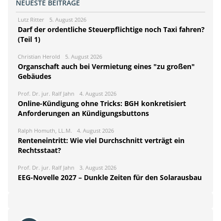
NEUESTE BEITRÄGE
Lutz Ritter
5. August 2026
Darf der ordentliche Steuerpflichtige noch Taxi fahren?
(Teil 1)
Christian Herold
5. August 2026
Organschaft auch bei Vermietung eines "zu großen"
Gebäudes
Prof. Dr. jur. Ralf Jahn
4. August 2026
Online-Kündigung ohne Tricks: BGH konkretisiert
Anforderungen an Kündigungsbuttons
Ralph Homuth, LL.M.
4. August 2026
Renteneintritt: Wie viel Durchschnitt verträgt ein
Rechtsstaat?
Prof. Dr. jur. Ralf Jahn
3. August 2026
EEG-Novelle 2027 – Dunkle Zeiten für den Solarausbau