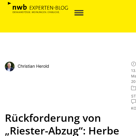
Christian Herold
13
Ma
20
ST
K
Rückforderung von
„Riester-Abzug“: Herbe