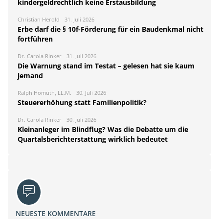
kindergeldrechtlich keine Erstausbildung
Christian Herold
31. Juli 2026
Erbe darf die § 10f-Förderung für ein Baudenkmal nicht
fortführen
Dr. Carola Rinker
31. Juli 2026
Die Warnung stand im Testat – gelesen hat sie kaum
jemand
Ralph Homuth, LL.M.
30. Juli 2026
Steuererhöhung statt Familienpolitik?
Dr. Carola Rinker
30. Juli 2026
Kleinanleger im Blindflug? Was die Debatte um die
Quartalsberichterstattung wirklich bedeutet
NEUESTE KOMMENTARE