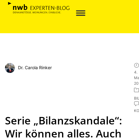
Dr. Carola Rinker
4.
Ma
20
BI
K
Serie „Bilanzskandale“:
Wir können alles. Auch