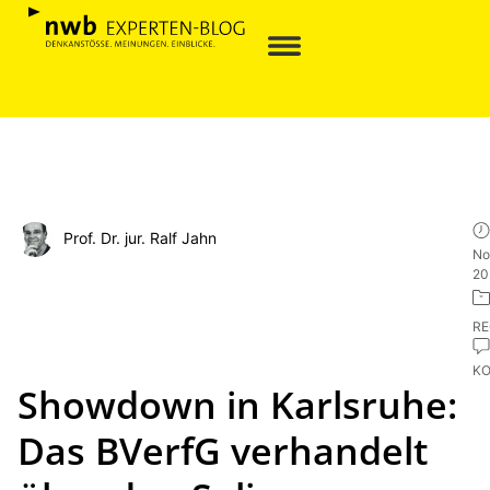
Prof. Dr. jur. Ralf Jahn
No
20
R
K
Showdown in Karlsruhe:
Das BVerfG verhandelt