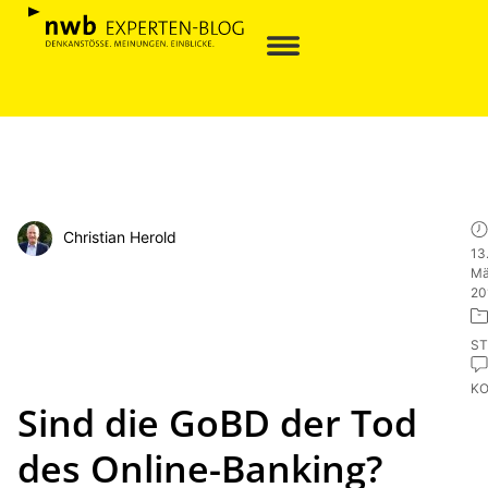
Christian Herold
13
Mä
20
ST
K
Sind die GoBD der Tod
des Online-Banking?