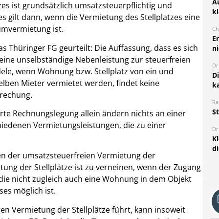
A
zes ist grundsätzlich umsatzsteuerpflichtig und
k
 gilt dann, wenn die Vermietung des Stellplatzes eine
mvermietung ist.
Ch
E
das Thüringer FG geurteilt: Die Auffassung, dass es sich
ni
 eine unselbständige Nebenleistung zur steuerfreien
Dr
le, wenn Wohnung bzw. Stellplatz von ein und
D
lben Mieter vermietet werden, findet keine
k
prechung.
Ra
S
te Rechnungslegung allein ändern nichts an einer
iedenen Vermietungsleistungen, die zu einer
Dr
K
d
n der umsatzsteuerfreien Vermietung der
ung der Stellplätze ist zu verneinen, wenn der Zugang
 die nicht zugleich auch eine Wohnung in dem Objekt
es möglich ist.
en Vermietung der Stellplätze führt, kann insoweit