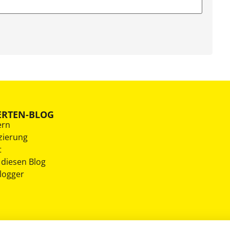
ERTEN-BLOG
ern
zierung
t
 diesen Blog
Blogger