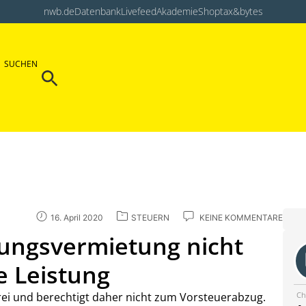
nwb.de
Datenbank
Livefeed
Akademie
Shop
tax&bytes
Search Button
SUCHEN
Search
for:
16. April 2020
STEUERN
KEINE KOMMENTARE
nungsvermietung nicht
e Leistung
Ch
ei und berechtigt daher nicht zum Vorsteuerabzug.