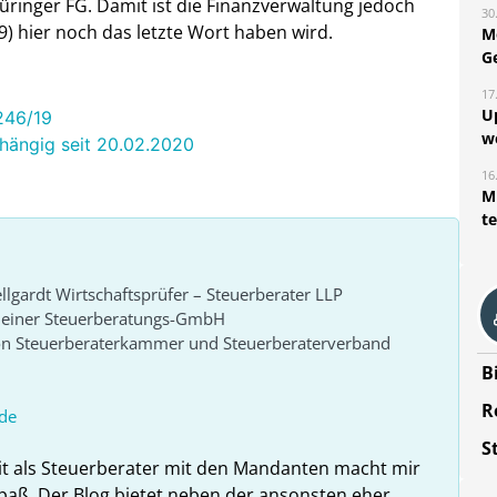
ringer FG. Damit ist die Finanzverwaltung jedoch
30
9) hier noch das letzte Wort haben wird.
M
G
17
U
 246/19
w
nhängig seit 20.02.2020
16
Mi
t
lgardt Wirtschaftsprüfer – Steuerberater LLP
r einer Steuerberatungs-GmbH
von Steuerberaterkammer und Steuerberaterverband
B
R
de
S
it als Steuerberater mit den Mandanten macht mir
paß. Der Blog bietet neben der ansonsten eher