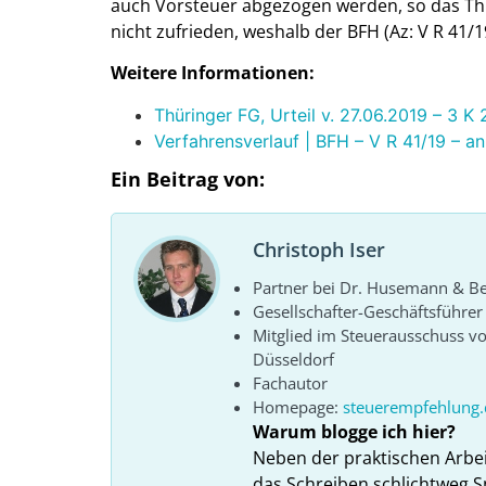
auch Vorsteuer abgezogen werden, so das Thü
nicht zufrieden, weshalb der BFH (Az: V R 41/1
Weitere Informationen:
Thüringer FG, Urteil v. 27.06.2019 – 3 K
Verfahrensverlauf | BFH – V R 41/19 – a
Ein Beitrag von:
Christoph Iser
Partner bei Dr. Husemann & Bel
Gesellschafter-Geschäftsführe
Mitglied im Steuerausschuss 
Düsseldorf
Fachautor
Homepage:
steuerempfehlung.
Warum blogge ich hier?
Neben der praktischen Arbe
das Schreiben schlichtweg S