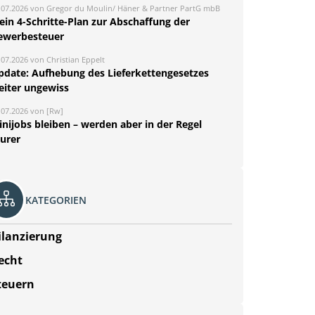
.07.2026 von Gregor du Moulin/ Häner & Partner PartG mbB
ein 4-Schritte-Plan zur Abschaffung der
ewerbesteuer
.07.2026 von Christian Eppelt
pdate: Aufhebung des Lieferkettengesetzes
eiter ungewiss
.07.2026 von [Rw]
nijobs bleiben – werden aber in der Regel
eurer
KATEGORIEN
ilanzierung
echt
teuern