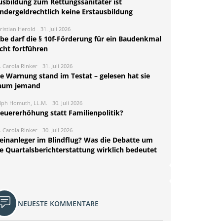
usbildung zum Rettungssanitäter ist
indergeldrechtlich keine Erstausbildung
ristian Herold
31. Juli 2026
rbe darf die § 10f-Förderung für ein Baudenkmal
cht fortführen
. Carola Rinker
31. Juli 2026
ie Warnung stand im Testat – gelesen hat sie
aum jemand
lph Homuth, LL.M.
30. Juli 2026
teuererhöhung statt Familienpolitik?
. Carola Rinker
30. Juli 2026
leinanleger im Blindflug? Was die Debatte um
ie Quartalsberichterstattung wirklich bedeutet
NEUESTE KOMMENTARE