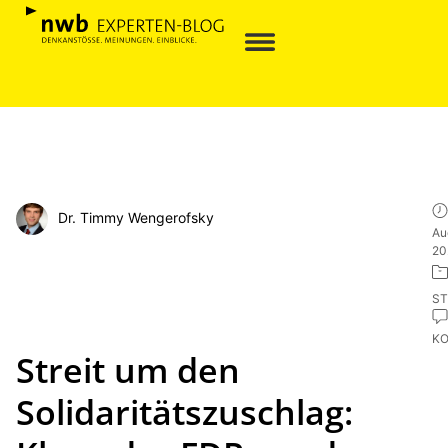
Dr. Timmy Wengerofsky
Au
20
ST
K
Streit um den
Solidaritätszuschlag: