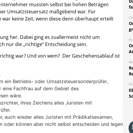
Da
e Unternehmer mussten selbst bei hohen Beträgen
fa
cher Umsatzsteuersatz maßgebend war. Für
Ch
e war keine Zeit, wenn diese denn überhaupt erteilt
O
g
ung her. Dabei ging es zuallermeist nicht um
Pr
ch nur die „richtige“ Entscheidung sein.
O
A
 richtig war? Und von wem? Der Geschehensablauf ist
Ra
Re
R
.
ihm ein Betriebs- oder Umsatzsteuersonderprüfer,
Pr
r eine Fachfrau auf dem Gebiet des
E
esen wäre.
S
richter, ihres Zeichens alles Juristen mit
üfer.
, auch wieder alles Juristen mit Prädikatsexamen,
n oder können aber nicht selbst entscheiden und legen