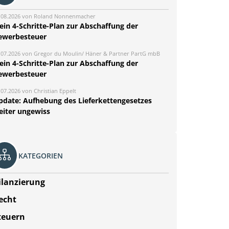
.08.2026 von Roland Nonnenmacher
ein 4-Schritte-Plan zur Abschaffung der
ewerbesteuer
.07.2026 von Gregor du Moulin/ Häner & Partner PartG mbB
ein 4-Schritte-Plan zur Abschaffung der
ewerbesteuer
.07.2026 von Christian Eppelt
pdate: Aufhebung des Lieferkettengesetzes
eiter ungewiss
KATEGORIEN
ilanzierung
echt
teuern