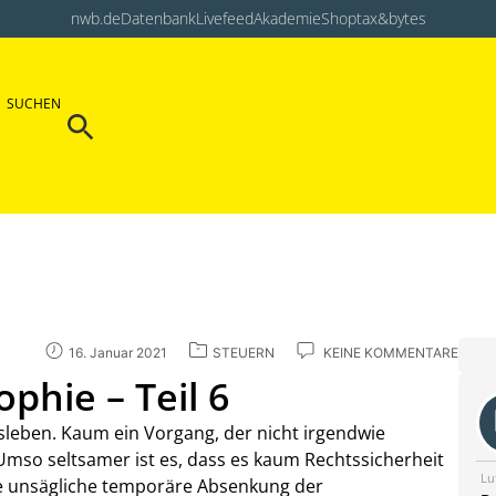
nwb.de
Datenbank
Livefeed
Akademie
Shop
tax&bytes
Search Button
SUCHEN
Search
for:
16. Januar 2021
STEUERN
KEINE KOMMENTARE
phie – Teil 6
leben. Kaum ein Vorgang, der nicht irgendwie
mso seltsamer ist es, dass es kaum Rechtssicherheit
Lu
ie unsägliche temporäre Absenkung der