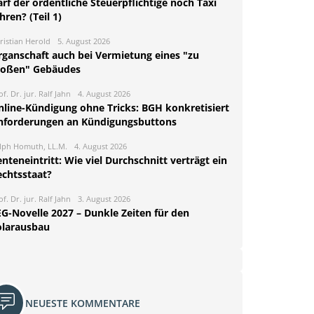
rf der ordentliche Steuerpflichtige noch Taxi
hren? (Teil 1)
ristian Herold
5. August 2026
rganschaft auch bei Vermietung eines "zu
roßen" Gebäudes
of. Dr. jur. Ralf Jahn
4. August 2026
nline-Kündigung ohne Tricks: BGH konkretisiert
nforderungen an Kündigungsbuttons
lph Homuth, LL.M.
4. August 2026
nteneintritt: Wie viel Durchschnitt verträgt ein
echtsstaat?
of. Dr. jur. Ralf Jahn
3. August 2026
EG-Novelle 2027 – Dunkle Zeiten für den
olarausbau
NEUESTE KOMMENTARE