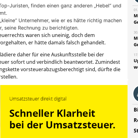
Top-Juristen, finden einen ganz anderen „Hebel“ und
01
mt.
M
„kleine“ Unternehmer, wie er es hätte richtig machen
G
, seine Rechnung zu berichtigten.
30
euerrechts waren sich uneinig, doch dem
M
orgehalten, er hätte damals falsch gehandelt.
G
ädiere daher für eine Auskunftsstelle bei der
17
U
euer sofort und verbindlich beantwortet. Zumindest
w
gskette vorsteuerabzugsberechtigt sind, dürfte die
stellen.
B
R
S