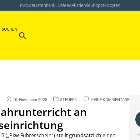
nwb.de
Datenbank
Livefeed
Akademie
Shop
tax&bytes
Search Button
SUCHEN
Search
for:
19. November 2025
STEUERN
KEINE KOMMENTARE
Fahrunterricht an
seinrichtung
 B („Pkw-Führerschein“) stellt grundsätzlich einen
Pr