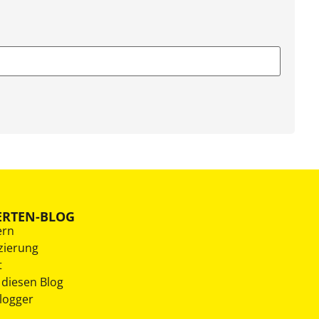
ERTEN-BLOG
ern
zierung
t
 diesen Blog
Blogger