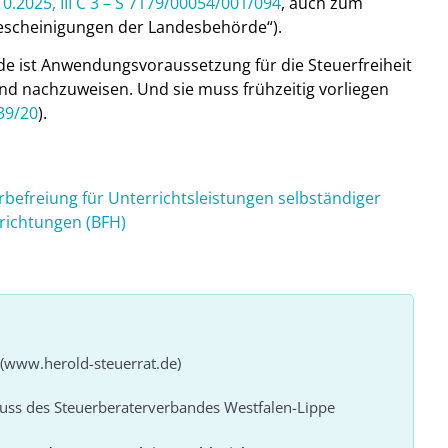
.2025, III C 3 – S 7179/00054/001/094
, auch zum
Bescheinigungen der Landesbehörde“).
e ist Anwendungsvoraussetzung für die Steuerfreiheit
d nachzuweisen. Und sie muss frühzeitig vorliegen
39/20
).
befreiung für Unterrichtsleistungen selbständiger
nrichtungen (BFH)
 (www.herold-steuerrat.de)
huss des Steuerberaterverbandes Westfalen-Lippe