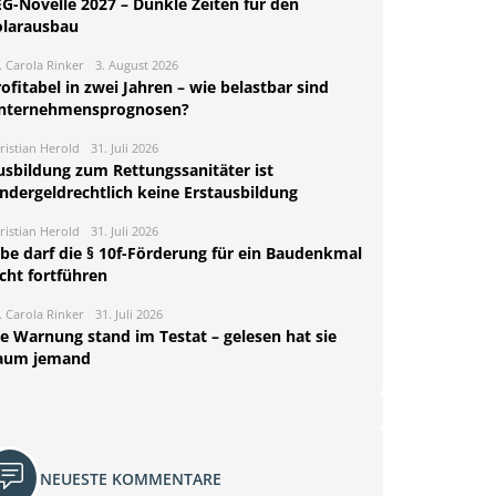
EG-Novelle 2027 – Dunkle Zeiten für den
olarausbau
. Carola Rinker
3. August 2026
ofitabel in zwei Jahren – wie belastbar sind
nternehmensprognosen?
ristian Herold
31. Juli 2026
usbildung zum Rettungssanitäter ist
indergeldrechtlich keine Erstausbildung
ristian Herold
31. Juli 2026
rbe darf die § 10f-Förderung für ein Baudenkmal
cht fortführen
. Carola Rinker
31. Juli 2026
ie Warnung stand im Testat – gelesen hat sie
aum jemand
NEUESTE KOMMENTARE