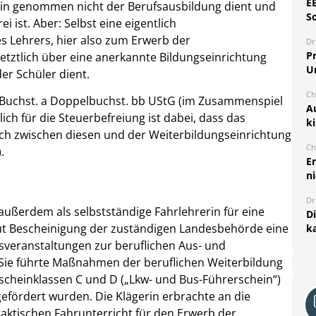
E
allein genommen nicht der Berufsausbildung dient und
S
i ist. Aber: Selbst eine eigentlich
es Lehrers, hier also zum Erwerb der
Dr
Pr
 letztlich über eine anerkannte Bildungseinrichtung
U
er Schüler dient.
Ch
21 Buchst. a Doppelbuchst. bb UStG (im Zusammenspiel
A
ch für die Steuerbefreiung ist dabei, dass das
k
ich zwischen diesen und der Weiterbildungseinrichtung
Ch
).
E
ni
Dr
außerdem als selbstständige Fahrlehrerin für eine
D
laut Bescheinigung der zuständigen Landesbehörde eine
k
sveranstaltungen zur beruflichen Aus- und
Sie führte Maßnahmen der beruflichen Weiterbildung
cheinklassen C und D („Lkw- und Bus-Führerschein“)
gefördert wurden. Die Klägerin erbrachte an die
aktischen Fahrunterricht für den Erwerb der