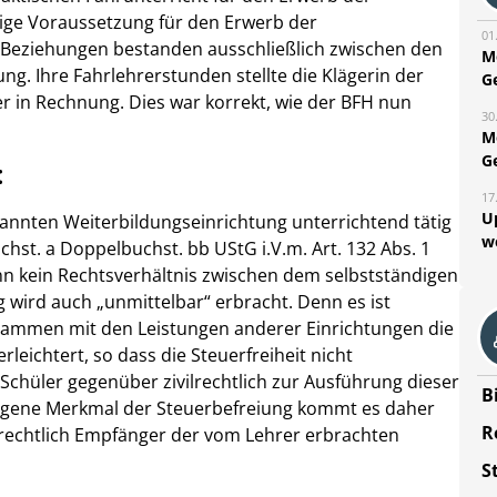
ige Voraussetzung für den Erwerb der
01
e Beziehungen bestanden ausschließlich zwischen den
M
g. Ihre Fahrlehrerstunden stellte die Klägerin der
G
 in Rechnung. Dies war korrekt, wie der BFH nun
30
M
G
:
17
U
kannten Weiterbildungseinrichtung unterrichtend tätig
w
uchst. a Doppelbuchst. bb UStG i.V.m. Art. 132 Abs. 1
enn kein Rechtsverhältnis zwischen dem selbstständigen
 wird auch „unmittelbar“ erbracht. Denn es ist
zusammen mit den Leistungen anderer Einrichtungen die
rleichtert, so dass die Steuerfreiheit nicht
chüler gegenüber zivilrechtlich zur Ausführung dieser
B
ezogene Merkmal der Steuerbefreiung kommt es daher
R
rrechtlich Empfänger der vom Lehrer erbrachten
S