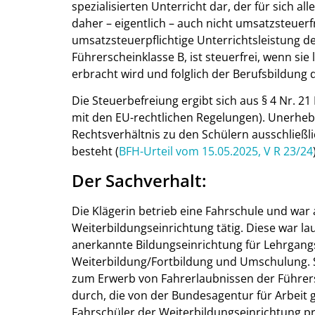
spezialisierten Unterricht dar, der für sich 
daher – eigentlich – auch nicht umsatzsteuerfre
umsatzsteuerpflichtige Unterrichtsleistung d
Führerscheinklasse B, ist steuerfrei, wenn sie
erbracht wird und folglich der Berufsbildung d
Die Steuerbefreiung ergibt sich aus § 4 Nr. 
mit den EU-rechtlichen Regelungen). Unerhebli
Rechtsverhältnis zu den Schülern ausschließl
besteht (
BFH-Urteil vom 15.05.2025, V R 23/24
Der Sachverhalt:
Die Klägerin betrieb eine Fahrschule und war 
Weiterbildungseinrichtung tätig. Diese war 
anerkannte Bildungseinrichtung für Lehrgang
Weiterbildung/Fortbildung und Umschulung. 
zum Erwerb von Fahrerlaubnissen der Führers
durch, die von der Bundesagentur für Arbeit 
Fahrschüler der Weiterbildungseinrichtung pr