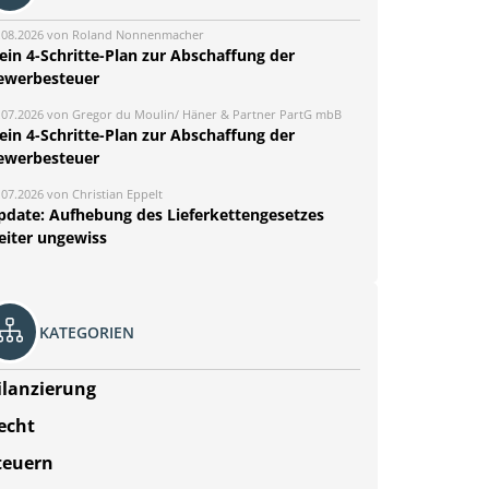
.08.2026 von Roland Nonnenmacher
ein 4-Schritte-Plan zur Abschaffung der
ewerbesteuer
.07.2026 von Gregor du Moulin/ Häner & Partner PartG mbB
ein 4-Schritte-Plan zur Abschaffung der
ewerbesteuer
.07.2026 von Christian Eppelt
pdate: Aufhebung des Lieferkettengesetzes
eiter ungewiss
KATEGORIEN
ilanzierung
echt
teuern