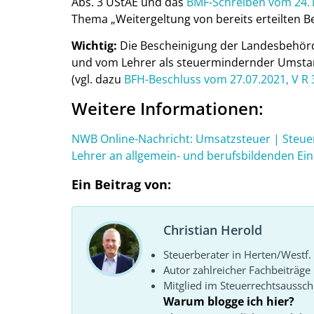
Abs. 3 UStAE und das
BMF-Schreiben vom 24.10
Thema „Weitergeltung von bereits erteilten 
Wichtig:
Die Bescheinigung der Landesbehörd
und vom Lehrer als steuermindernder Umstan
(vgl. dazu
BFH-Beschluss vom 27.07.2021, V R 
Weitere Informationen:
NWB Online-Nachricht: Umsatzsteuer | Steuer
Lehrer an allgemein- und berufsbildenden Ei
Ein Beitrag von:
Christian Herold
Steuerberater in Herten/Westf.
Autor zahlreicher Fachbeiträge
Mitglied im Steuerrechtsaussc
Warum blogge ich hier?