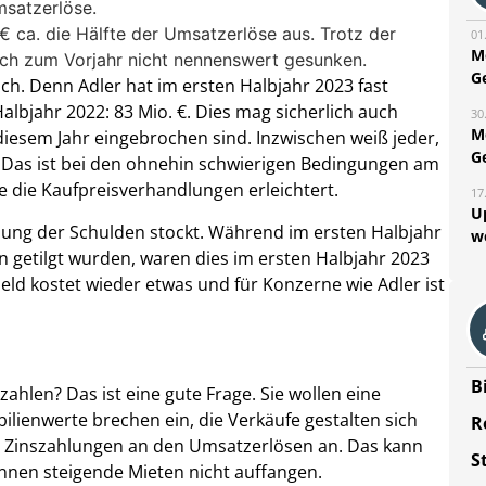
msatzerlöse.
 ca. die Hälfte der Umsatzerlöse aus. Trotz der
01
M
eich zum Vorjahr nicht nennenswert gesunken.
G
ch. Denn Adler hat im ersten Halbjahr 2023 fast
albjahr 2022: 83 Mio. €. Dies mag sicherlich auch
30
M
diesem Jahr eingebrochen sind. Inzwischen weiß jeder,
G
t. Das ist bei den ohnehin schwierigen Bedingungen am
e die Kaufpreisverhandlungen erleichtert.
17
U
ung der Schulden stockt. Während im ersten Halbjahr
w
n getilgt wurden, waren dies im ersten Halbjahr 2023
eld kostet wieder etwas und für Konzerne wie Adler ist
B
hlen? Das ist eine gute Frage. Sie wollen eine
bilienwerte brechen ein, die Verkäufe gestalten sich
R
der Zinszahlungen an den Umsatzerlösen an. Das kann
S
önnen steigende Mieten nicht auffangen.