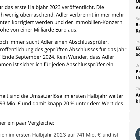
O
r das erste Halbjahr 2023 veröffentlicht. Die
A
lich wenig überraschend: Adler verbrennt immer mehr
Ra
unten korrigiert werden und der Immobilien-Konzern
Re
Höhe von einer Milliarde Euro aus.
R
noch immer sucht Adler einen Abschlussprüfer.
Pr
E
röffentlichung des geprüften Abschlusses für das Jahr
S
uf Ende September 2024. Kein Wunder, dass Adler
en ist sicherlich für jeden Abschlussprüfer ein
Dr
Pr
U
Ch
A
eit sind die Umsatzerlöse im ersten Halbjahr weiter
k
h 193 Mio. € und damit knapp 20 % unter dem Wert des
r ein paar Vergleiche:
ich im ersten Halbjahr 2023 auf 741 Mio. € und ist