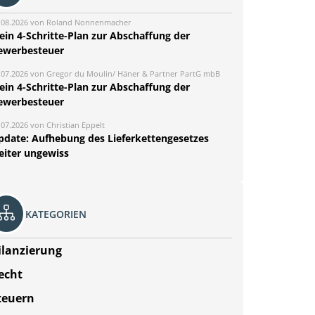
.08.2026 von Roland Nonnenmacher
ein 4-Schritte-Plan zur Abschaffung der
ewerbesteuer
.07.2026 von Gregor du Moulin/ Häner & Partner PartG mbB
ein 4-Schritte-Plan zur Abschaffung der
ewerbesteuer
.07.2026 von Christian Eppelt
pdate: Aufhebung des Lieferkettengesetzes
eiter ungewiss
KATEGORIEN
ilanzierung
echt
teuern