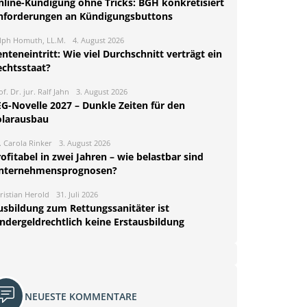
nline-Kündigung ohne Tricks: BGH konkretisiert
nforderungen an Kündigungsbuttons
lph Homuth, LL.M.
4. August 2026
nteneintritt: Wie viel Durchschnitt verträgt ein
echtsstaat?
of. Dr. jur. Ralf Jahn
3. August 2026
EG-Novelle 2027 – Dunkle Zeiten für den
olarausbau
. Carola Rinker
3. August 2026
ofitabel in zwei Jahren – wie belastbar sind
nternehmensprognosen?
ristian Herold
31. Juli 2026
usbildung zum Rettungssanitäter ist
indergeldrechtlich keine Erstausbildung
NEUESTE KOMMENTARE