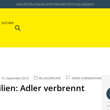
nwb.de
Datenbank
Livefeed
Akademie
Shop
tax&bytes
Search Button
SUCHEN
Search
for:
12. September 2023
BILANZIERUNG
KEINE KOMMENTARE
ien: Adler verbrennt
Pr