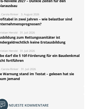
EG-Novelle 2027 – Dunkle Zeiten für den
olarausbau
. Carola Rinker
3. August 2026
ofitabel in zwei Jahren – wie belastbar sind
nternehmensprognosen?
ristian Herold
31. Juli 2026
usbildung zum Rettungssanitäter ist
indergeldrechtlich keine Erstausbildung
ristian Herold
31. Juli 2026
rbe darf die § 10f-Förderung für ein Baudenkmal
cht fortführen
. Carola Rinker
31. Juli 2026
ie Warnung stand im Testat – gelesen hat sie
aum jemand
NEUESTE KOMMENTARE