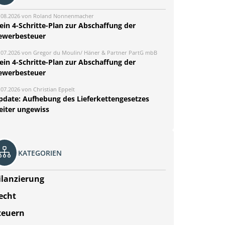
.08.2026 von Roland Nonnenmacher
ein 4-Schritte-Plan zur Abschaffung der
ewerbesteuer
.07.2026 von Gregor du Moulin/ Häner & Partner PartG mbB
ein 4-Schritte-Plan zur Abschaffung der
ewerbesteuer
.07.2026 von Christian Eppelt
pdate: Aufhebung des Lieferkettengesetzes
eiter ungewiss
KATEGORIEN
ilanzierung
echt
teuern