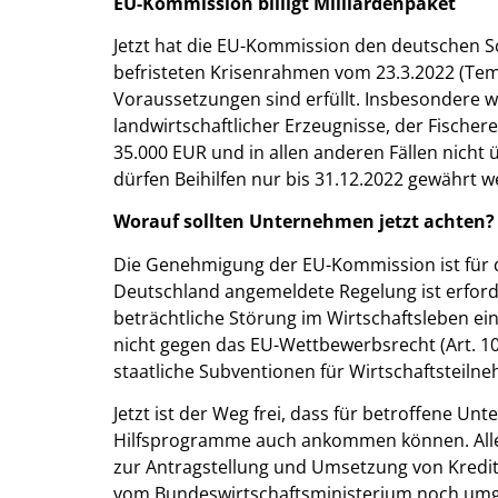
EU-Kommission billigt Milliardenpaket
Jetzt hat die EU-Kommission den deutschen Sc
befristeten Krisenrahmen vom 23.3.2022 (Te
Voraussetzungen sind erfüllt. Insbesondere wi
landwirtschaftlicher Erzeugnisse, der Fische
35.000 EUR und in allen anderen Fällen nich
dürfen Beihilfen nur bis 31.12.2022 gewährt w
Worauf sollten Unternehmen jetzt achten?
Die Genehmigung der EU-Kommission ist für 
Deutschland angemeldete Regelung ist erford
beträchtliche Störung im Wirtschaftsleben eine
nicht gegen das EU-Wettbewerbsrecht (Art. 1
staatliche Subventionen für Wirtschaftsteilne
Jetzt ist der Weg frei, dass für betroffene U
Hilfsprogramme auch ankommen können. Alle
zur Antragstellung und Umsetzung von Kredi
vom Bundeswirtschaftsministerium noch umge