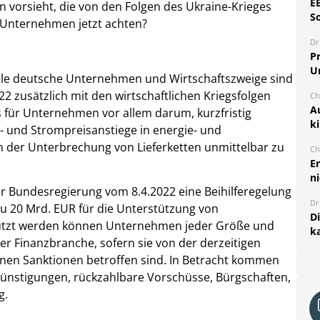
E
en vorsieht, die von den Folgen des Ukraine-Krieges
S
n Unternehmen jetzt achten?
Dr
Pr
U
 Viele deutsche Unternehmen und Wirtschaftszweige sind
2 zusätzlich mit den wirtschaftlichen Kriegsfolgen
Ch
A
es für Unternehmen vor allem darum, kurzfristig
k
s- und Strompreisanstiege in energie- und
n der Unterbrechung von Lieferketten unmittelbar zu
Ch
E
ni
r Bundesregierung vom 8.4.2022 eine Beihilferegelung
Dr
u 20 Mrd. EUR für die Unterstützung von
D
tützt werden können Unternehmen jeder Größe und
k
r Finanzbranche, sofern sie von der derzeitigen
nen Sanktionen betroffen sind. In Betracht kommen
günstigungen, rückzahlbare Vorschüsse, Bürgschaften,
g.