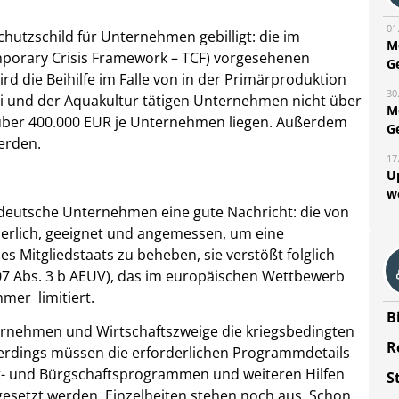
01
hutzschild für Unternehmen gebilligt: die im
M
mporary Crisis Framework – TCF) vorgesehenen
G
rd die Beihilfe im Falle von in der Primärproduktion
30
rei und der Aquakultur tätigen Unternehmen nicht über
M
t über 400.000 EUR je Unternehmen liegen. Außerdem
G
erden.
17
U
w
deutsche Unternehmen eine gute Nachricht: die von
erlich, geeignet und angemessen, um eine
s Mitgliedstaats zu beheben, sie verstößt folglich
07 Abs. 3 b AEUV), das im europäischen Wettbewerb
hmer limitiert.
B
nternehmen und Wirtschaftszweige die kriegsbedingten
R
rdings müssen die erforderlichen Programmdetails
t- und Bürgschaftsprogrammen und weiteren Hilfen
S
setzt werden, Einzelheiten stehen noch aus. Schon