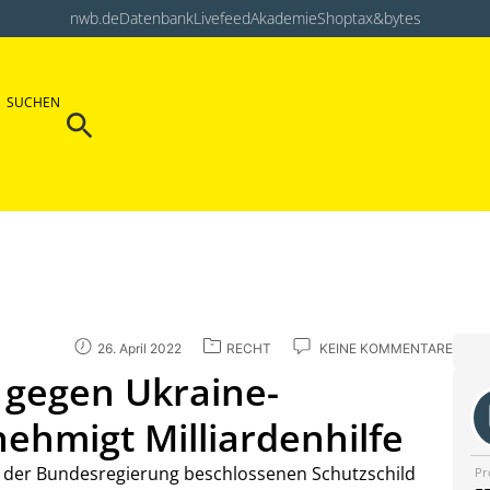
nwb.de
Datenbank
Livefeed
Akademie
Shop
tax&bytes
Search Button
SUCHEN
Search
for:
26. April 2022
RECHT
KEINE KOMMENTARE
 gegen Ukraine-
nehmigt Milliardenhilfe
 der Bundesregierung beschlossenen Schutzschild
Pr