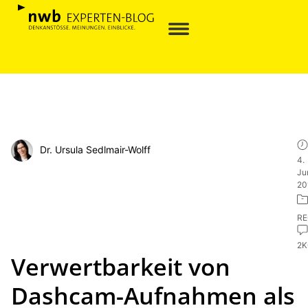
Dr. Ursula Sedlmair-Wolff
4.
Ju
20
R
2
Verwertbarkeit von
Dashcam-Aufnahmen als