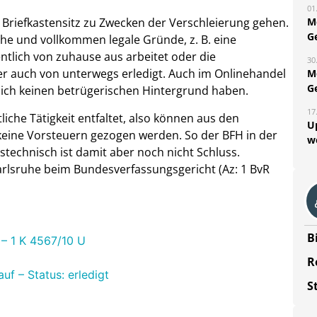
01
M
 Briefkastensitz zu Zwecken der Verschleierung gehen.
G
sche und vollkommen legale Gründe, z. B. eine
ntlich von zuhause aus arbeitet oder die
30
oder auch von unterwegs erledigt. Auch im Onlinehandel
M
G
rklich keinen betrügerischen Hintergrund haben.
17
iche Tätigkeit entfaltet, also können aus den
U
ine Vorsteuern gezogen werden. So der BFH in der
w
echnisch ist damit aber noch nicht Schluss.
n Karlsruhe beim Bundesverfassungsgericht (Az: 1 BvR
B
 – 1 K 4567/10 U
R
f – Status: erledigt
S