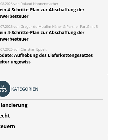
.08.2026 von Roland Nonnenmacher
ein 4-Schritte-Plan zur Abschaffung der
ewerbesteuer
.07.2026 von Gregor du Moulin/ Häner & Partner PartG mbB
ein 4-Schritte-Plan zur Abschaffung der
ewerbesteuer
.07.2026 von Christian Eppelt
pdate: Aufhebung des Lieferkettengesetzes
eiter ungewiss
KATEGORIEN
ilanzierung
echt
teuern