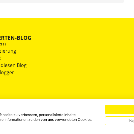
ERTEN-BLOG
ern
zierung
t
 diesen Blog
Blogger
bseite zu verbessern, personalisierte Inhalte
tere Informationen zu den von uns verwendeten Cookies
Ne
HINWEISGEBERSYSTEM
DATENSCHUTZ
IMPRESSUM