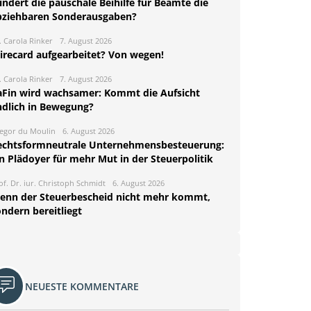
ndert die pauschale Beihilfe für Beamte die
bziehbaren Sonderausgaben?
. Carola Rinker
7. August 2026
irecard aufgearbeitet? Von wegen!
. Carola Rinker
7. August 2026
aFin wird wachsamer: Kommt die Aufsicht
ndlich in Bewegung?
egor du Moulin
6. August 2026
echtsformneutrale Unternehmensbesteuerung:
n Plädoyer für mehr Mut in der Steuerpolitik
of. Dr. iur. Christoph Schmidt
6. August 2026
enn der Steuerbescheid nicht mehr kommt,
ndern bereitliegt
NEUESTE KOMMENTARE