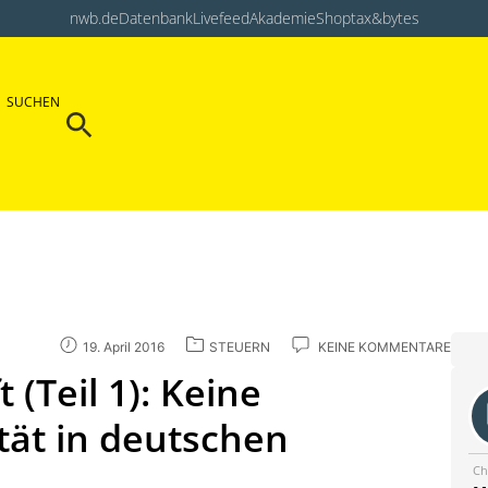
nwb.de
Datenbank
Livefeed
Akademie
Shop
tax&bytes
Search Button
SUCHEN
Search
for:
19. April 2016
STEUERN
KEINE KOMMENTARE
 (Teil 1): Keine
ität in deutschen
Ch