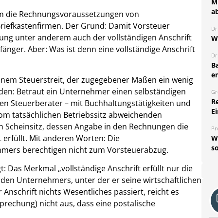
Mi
a
 um die Rechnungsvoraussetzungen von
Briefkastenfirmen. Der Grund: Damit Vorsteuer
Dr
ung unter anderem auch der vollständigen Anschrift
W
ger. Aber: Was ist denn eine vollständige Anschrift
Dr
B
e
 einem Steuerstreit, der zugegebener Maßen ein wenig
eden: Betraut ein Unternehmer einen selbständigen
Gr
R
en Steuerberater – mit Buchhaltungstätigkeiten und
Ei
vom tatsächlichen Betriebssitz abweichenden
nen Scheinsitz, dessen Angabe in den Rechnungen die
Pr
erfüllt. Mit anderen Worten: Die
W
so
mers berechtigen nicht zum Vorsteuerabzug.
gt: Das Merkmal „vollständige Anschrift erfüllt nur die
nden Unternehmers, unter der er seine wirtschaftlichen
 Anschrift nichts Wesentliches passiert, reicht es
rechung) nicht aus, dass eine postalische