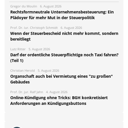
Gregor du Moulin
6. August 2026
Rechtsformneutrale Unternehmensbesteuerung: Ein
Plädoyer für mehr Mut in der Steuerpolitik
Prof. Dr. iur. Christoph Schmidt
6. August 2026
Wenn der Steuerbescheid nicht mehr kommt, sondern
bereitliegt
Lutz Ritter
5. August 2026
Darf der ordentliche Steuerpflichtige noch Taxi fahren?
(Teil 1)
Christian Herold
5. August 2026
Organschaft auch bei Vermietung eines "zu großen"
Gebäudes
Prof. Dr. jur. Ralf Jahn
4. August 2026
Online-Kündigung ohne Tricks: BGH konkretisiert
Anforderungen an Kündigungsbuttons