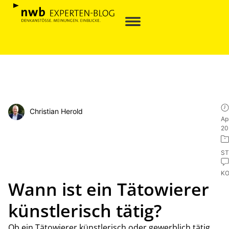
Christian Herold
Apr
20
ST
K
Wann ist ein Tätowierer
künstlerisch tätig?
Ob ein Tätowierer künstlerisch oder gewerblich tätig