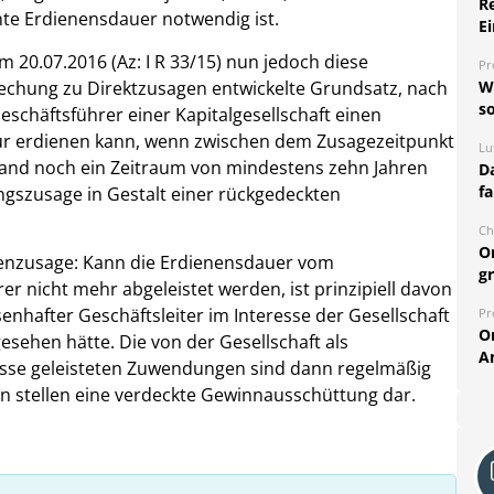
R
e Erdienensdauer notwendig ist.
Ei
 20.07.2016 (Az: I R 33/15) nun jedoch diese
Pr
echung zu Direktzusagen entwickelte Grundsatz, nach
W
so
schäftsführer einer Kapitalgesellschaft einen
ur erdienen kann, wenn zwischen dem Zusagezeitpunkt
Lu
tand noch ein Zeitraum von mindestens zehn Jahren
Da
fa
gungszusage in Gestalt einer rückgedeckten
Ch
O
senzusage: Kann die Erdienensdauer vom
g
r nicht mehr abgeleistet werden, ist prinzipiell davon
enhafter Geschäftsleiter im Interesse der Gesellschaft
Pr
O
sehen hätte. Die von der Gesellschaft als
A
sse geleisteten Zuwendungen sind dann regelmäßig
n stellen eine verdeckte Gewinnausschüttung dar.