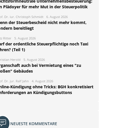
echtsformneutrale Unternehmensbesteuerung:
n Plädoyer für mehr Mut in der Steuerpolitik
of. Dr. iur. Christoph Schmidt
6. August 2026
enn der Steuerbescheid nicht mehr kommt,
ndern bereitliegt
tz Ritter
5. August 2026
rf der ordentliche Steuerpflichtige noch Taxi
hren? (Teil 1)
ristian Herold
5. August 2026
rganschaft auch bei Vermietung eines "zu
roßen" Gebäudes
of. Dr. jur. Ralf Jahn
4. August 2026
nline-Kündigung ohne Tricks: BGH konkretisiert
nforderungen an Kündigungsbuttons
NEUESTE KOMMENTARE