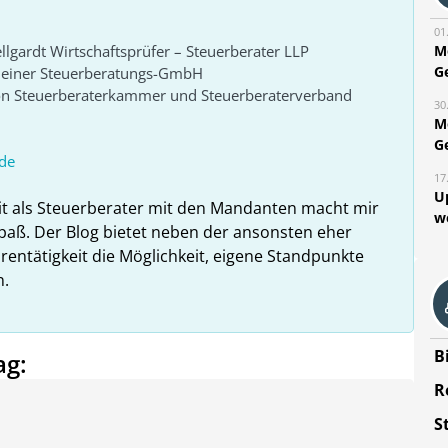
01
M
lgardt Wirtschaftsprüfer – Steuerberater LLP
G
r einer Steuerberatungs-GmbH
von Steuerberaterkammer und Steuerberaterverband
30
M
G
de
17
U
it als Steuerberater mit den Mandanten macht mir
w
paß. Der Blog bietet neben der ansonsten eher
rentätigkeit die Möglichkeit, eigene Standpunkte
n.
B
ag:
R
S