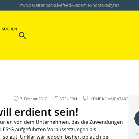
nwb.de
Datenbank
Livefeed
Akademie
Shop
tax&bytes
Search Button
SUCHEN
Search
for:
7. Februar 2017
STEUERN
KEINE KOMMENTARE
l erdient sein!
dürfen von dem Unternehmen, das die Zuwendungen
4d EStG aufgeführten Voraussetzungen als
Gr
so gut. Unklar war jedoch, bisher, ob auch bei