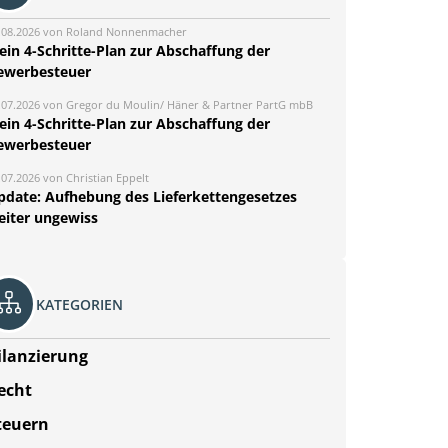
.08.2026 von Roland Nonnenmacher
ein 4-Schritte-Plan zur Abschaffung der
ewerbesteuer
.07.2026 von Gregor du Moulin/ Häner & Partner PartG mbB
ein 4-Schritte-Plan zur Abschaffung der
ewerbesteuer
.07.2026 von Christian Eppelt
pdate: Aufhebung des Lieferkettengesetzes
eiter ungewiss
KATEGORIEN
ilanzierung
echt
teuern