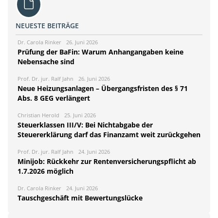
NEUESTE BEITRÄGE
Dr. Carola Rinker
26. Juni 2026
Prüfung der BaFin: Warum Anhangangaben keine
Nebensache sind
Prof. Dr. jur. Ralf Jahn
26. Juni 2026
Neue Heizungsanlagen – Übergangsfristen des § 71
Abs. 8 GEG verlängert
Christian Herold
25. Juni 2026
Steuerklassen III/V: Bei Nichtabgabe der
Steuererklärung darf das Finanzamt weit zurückgehen
Prof. Dr. jur. Ralf Jahn
24. Juni 2026
Minijob: Rückkehr zur Rentenversicherungspflicht ab
1.7.2026 möglich
Dr. Carola Rinker
24. Juni 2026
Tauschgeschäft mit Bewertungslücke