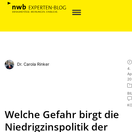
Dr. Carola Rinker
4.
Apr
20
BI
K
Welche Gefahr birgt die
Niedrigzinspolitik der