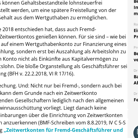
B
s können Gehaltsbestandteile lohnsteuerfrei
I
ellt werden, um eine spätere Freistellung von der
m
 Gehalt aus dem Wertguthaben zu ermöglichen.
Ro
re 2018 entschieden hat, dass auch Fremd-
E
Zeitwertkontos genießen können. Für sie sind – wie bei
P
n auf einem Wertguthabenkonto zur Finanzierung eines
Pr
ahlung, sondern erst bei Auszahlung als Arbeitslohn zu
B
m Konto nicht als Einkünfte aus Kapitalvermögen zu
ve
slohn. Die bloße Organstellung als Geschäftsführer sei
Dr
g (BFH v. 22.2.2018, VI R 17/16).
Ba
A
echung. Und: Nicht nur bei Fremd-, sondern auch bei
n kann dem Grunde nach ein Zeitwertkonto
Dr
Fe
henden Gesellschaftern lediglich nach den allgemeinen
innausschüttung vorliegt. Liegt danach keine
inbarungen über die Einrichtung von Zeitwertkonten
h anzuerkennen (BMF-Schreiben vom 8.8.2019, IV C 5-S
ag
„Zeitwertkonten für Fremd-Geschäftsführer und