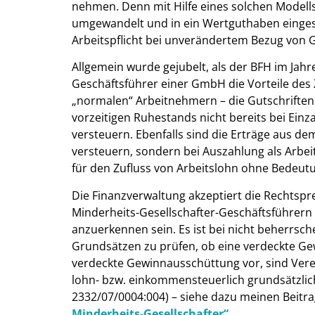
nehmen. Denn mit Hilfe eines solchen Modell
umgewandelt und in ein Wertguthaben eingest
Arbeitspflicht bei unverändertem Bezug von
Allgemein wurde gejubelt, als der BFH im Jah
Geschäftsführer einer GmbH die Vorteile des 
„normalen“ Arbeitnehmern – die Gutschrifte
vorzeitigen Ruhestands nicht bereits bei Einz
versteuern. Ebenfalls sind die Erträge aus de
versteuern, sondern bei Auszahlung als Arbeit
für den Zufluss von Arbeitslohn ohne Bedeutun
Die Finanzverwaltung akzeptiert die Rechtspr
Minderheits-Gesellschafter-Geschäftsführer
anzuerkennen sein. Es ist bei nicht beherrsc
Grundsätzen zu prüfen, ob eine verdeckte Gew
verdeckte Gewinnausschüttung vor, sind Vere
lohn- bzw. einkommensteuerlich grundsätzlic
2332/07/0004:004) – siehe dazu meinen Beitr
Minderheits-Gesellschafter“
.