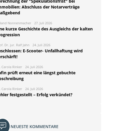
erechnung der "Spekulationsfrist" bei
mmobilien: Abschluss der Notarverträge
aßgebend
land Nonnenmacher
27. Juli 2026
ine kurze Geschichte des Ausgleichs der kalten
rogression
of. Dr. jur. Ralf Jahn
24. Juli 2026
eschlossen: E-Scooter- Unfallhaftung wird
rschärft!
. Carola Rinker
24. Juli 2026
fin prüft erneut eine längst gebuchte
bschreibung
. Carola Rinker
24. Juli 2026
hler festgestellt – Erfolg verkündet?
NEUESTE KOMMENTARE