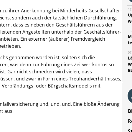
17
 zu ihrer Anerkennung bei Minderheits-Gesellschafter-
U
eichs, sondern auch der tatsächlichen Durchführung.
w
itern, dass es neben den Geschäftsführern aus der
16
 leitenden Angestellten unterhalb der Geschäftsführer-
Mi
nbieten. Ein externer (äußerer) Fremdvergleich
t
betrieben.
07
chs genommen worden ist, sollten sich die
L
ren, was denn zur Führung eines Zeitwertkontos so
W
B
h ist. Gar nicht schmecken wird vielen, dass
üssen, und zwar in Form eines Treuhandverhältnisses,
n Verpfändungs- oder Bürgschaftsmodells mit
nfallversicherung und, und, und. Eine bloße Änderung
ht aus.
B
R
S