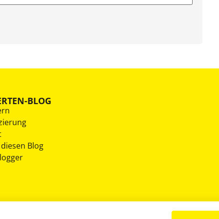
ERTEN-BLOG
ern
zierung
t
 diesen Blog
Blogger