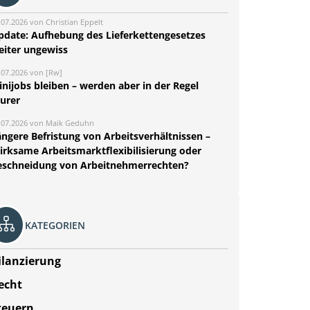
.07.2026 von Christian Eppelt
pdate: Aufhebung des Lieferkettengesetzes
eiter ungewiss
.07.2026 von [Rw]
nijobs bleiben – werden aber in der Regel
eurer
.07.2026 von Maik Geduhn
ängere Befristung von Arbeitsverhältnissen –
irksame Arbeitsmarktflexibilisierung oder
eschneidung von Arbeitnehmerrechten?
KATEGORIEN
ilanzierung
echt
teuern