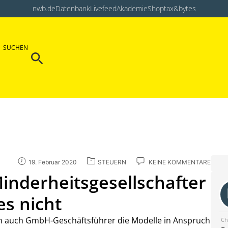
nwb.de
Datenbank
Livefeed
Akademie
Shop
tax&bytes
Search Button
SUCHEN
Search
for:
19. Februar 2020
STEUERN
KEINE KOMMENTARE
inderheitsgesellschafter
es nicht
en auch GmbH-Geschäftsführer die Modelle in Anspruch
Ch