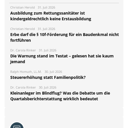
Christian Herold
31. Juli 2026
Ausbildung zum Rettungssanitäter ist
kindergeldrechtlich keine Erstausbildung
Christian Herold
31. Juli 2026
Erbe darf die § 10f-Förderung für ein Baudenkmal nicht
fortführen
Dr. Carola Rinker
31. Juli 2026
Die Warnung stand im Testat – gelesen hat sie kaum
jemand
Ralph Homuth, LL.M.
30. Juli 2026
Steuererhöhung statt Familienpolitik?
Dr. Carola Rinker
30. Juli 2026
Kleinanleger im Blindflug? Was die Debatte um die
Quartalsberichterstattung wirklich bedeutet