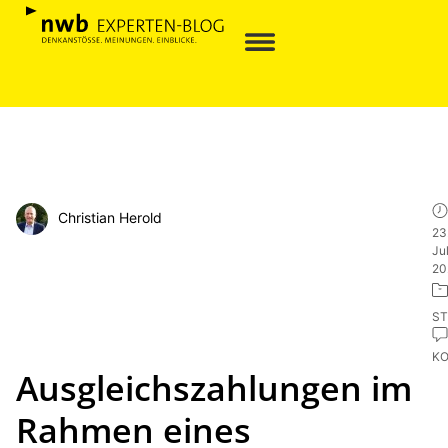
Christian Herold
23
Jul
20
ST
K
Ausgleichszahlungen im
Rahmen eines