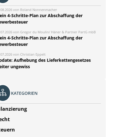
.08.2026 von Roland Nonnenmacher
ein 4-Schritte-Plan zur Abschaffung der
ewerbesteuer
.07.2026 von Gregor du Moulin/ Häner & Partner PartG mbB
ein 4-Schritte-Plan zur Abschaffung der
ewerbesteuer
.07.2026 von Christian Eppelt
pdate: Aufhebung des Lieferkettengesetzes
eiter ungewiss
KATEGORIEN
ilanzierung
echt
teuern