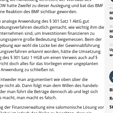
IDW hatte Zweifel zu dieser Auslegung und bat das BMF
01
keine Reaktion des BMF sichtbar geworden.
M
G
te analoge Anwendung des § 301 Satz 1 AktG gut
30
bungsverfahren deutlich gemacht, wie wichtig ihm die
M
nternehmen sind, um Investitionen finanzieren zu
G
tungssperre große Bedeutung beigemessen. Beim der
gebung war wohl die Lücke bei der Gewinnabführung
17
U
ungsverfahren erkannt worden, hätte die Umsetzung
w
g des § 301 Satz 1 HGB um einen Verweis auch auf §
icht doch alles für das Vorliegen einer ungeplanten
 Anwendung zu schließen ist.
? Entweder man argumentiert wie oben über die
e nicht ab. Dann folgt man dem Willen des handels-
B
der man führt die Beträge dennoch ab und legt sich
s macht, man macht es falsch.
R
S
ung der Finanzverwaltung eine salomonische Lösung vor