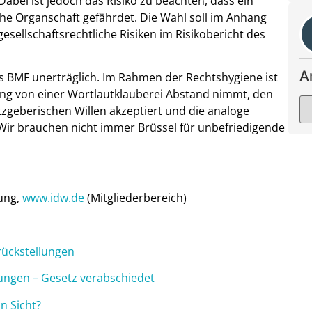
Dabei ist jedoch das Risiko zu beachten, dass ein
che Organschaft gefährdet. Die Wahl soll im Anhang
sellschaftsrechtliche Risiken im Risikobericht des
A
s BMF unerträglich. Im Rahmen der Rechtshygiene ist
ung von einer Wortlautklauberei Abstand nimmt, den
zgeberischen Willen akzeptiert und die analoge
 Wir brauchen nicht immer Brüssel für unbefriedigende
zung,
www.idw.de
(Mitgliederbereich)
rückstellungen
ungen – Gesetz verabschiedet
n Sicht?