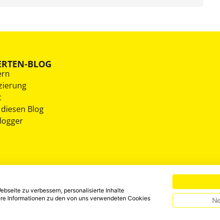
ERTEN-BLOG
ern
zierung
t
 diesen Blog
Blogger
bseite zu verbessern, personalisierte Inhalte
tere Informationen zu den von uns verwendeten Cookies
Ne
HINWEISGEBERSYSTEM
DATENSCHUTZ
IMPRESSUM