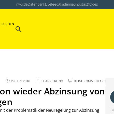
nwb.de
Datenbank
Livefeed
Akademie
Shop
tax&bytes
Search Button
SUCHEN
Search
for:
29. Juni 2016
BILANZIERUNG
KEINE KOMMENTARE
hon wieder Abzinsung von
gen
 mit der Problematik der Neuregelung zur Abzinsung
Lu