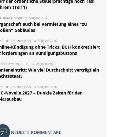
rf der ordentliche Steuerpflichtige noch Taxi
hren? (Teil 1)
ristian Herold
5. August 2026
rganschaft auch bei Vermietung eines "zu
roßen" Gebäudes
of. Dr. jur. Ralf Jahn
4. August 2026
nline-Kündigung ohne Tricks: BGH konkretisiert
nforderungen an Kündigungsbuttons
lph Homuth, LL.M.
4. August 2026
nteneintritt: Wie viel Durchschnitt verträgt ein
echtsstaat?
of. Dr. jur. Ralf Jahn
3. August 2026
EG-Novelle 2027 – Dunkle Zeiten für den
olarausbau
NEUESTE KOMMENTARE