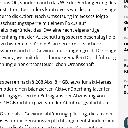
Da
ur das Ob, sondern auch das Wie der Verlängerung des
fa
stritten. Besonders kontrovers wurde auch die Frage
perre diskutiert. Nach Umsetzung im Gesetz folgte
Ch
O
usschüttungssperre mit einem Fokus auf
g
eits begründet das IDW eine recht eigenartige
menhang mit der Ausschüttungssperre beschäftigt die
Pr
zu bisher eine für die Bilanzierer rechtssichere
O
A
ngssperre auch für Gewinnabführungen greift. Die Frage
 Relevanz, weil mit der ordnungsgemäßen Durchführung
Ra
nung einer ertragsteuerlichen Organschaft
Re
R
Pr
sperren nach § 268 Abs. 8 HGB, etwa für aktiviertes
E
n oder einen bilanzierten Aktivenüberhang latenter
S
üttungsgesperrten Betrag aus der Abzinsung von
 2 HGB nicht explizit von der Abführungspflicht aus.
G sind also Gewinne abführungspflichtig, die aus der
es für die Pensionsverpflichtungen entstanden sind.
tung die Auffassung vertreten, der Wortlaut des