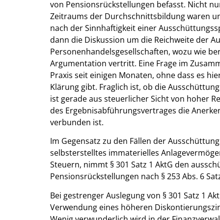
von Pensionsrückstellungen befasst. Nicht n
Zeitraums der Durchschnittsbildung waren um
nach der Sinnhaftigkeit einer Ausschüttungss
dann die Diskussion um die Reichweite der A
Personenhandelsgesellschaften, wozu wie ber
Argumentation vertritt. Eine Frage im Zusam
Praxis seit einigen Monaten, ohne dass es hier
Klärung gibt. Fraglich ist, ob die Ausschüttu
ist gerade aus steuerlicher Sicht von hoher
des Ergebnisabführungsvertrages die Anerken
verbunden ist.
Im Gegensatz zu den Fällen der Ausschüttungs
selbsterstelltes immaterielles Anlagevermöge
Steuern, nimmt § 301 Satz 1 AktG den aussch
Pensionsrückstellungen nach § 253 Abs. 6 Satz
Bei gestrenger Auslegung von § 301 Satz 1 Akt
Verwendung eines höheren Diskontierungszins
Wenig verwunderlich wird in der Finanzverwal