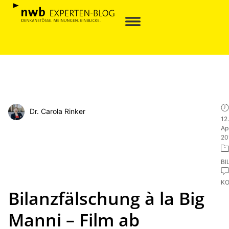
Dr. Carola Rinker
12.
Apr
20
BI
K
Bilanzfälschung à la Big
Manni – Film ab