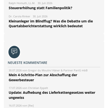
Ralph Homuth, LL.M.
30. Juli 2026
Steuererhöhung statt Familienpolitik?
Dr. Carola Rinker
30. Juli 2026
Kleinanleger im Blindflug? Was die Debatte um die
Quartalsberichterstattung wirklich bedeutet
NEUESTE KOMMENTARE
30.07.2026 von Gregor du Moulin/ Häner & Partner PartG mbB
Mein 4-Schritte-Plan zur Abschaffung der
Gewerbesteuer
17.07.2026 von Christian Eppelt
Update: Aufhebung des Lieferkettengesetzes weiter
ungewiss
16.07.2026 von [Rw]