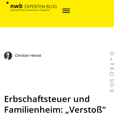
Christian Herold
3.
Jul
20
ST
K
Erbschaftsteuer und
Familienheim: „Verstoß“