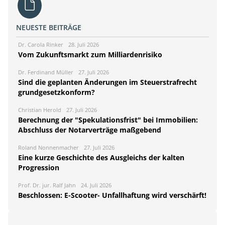
NEUESTE BEITRÄGE
Dr. Carola Rinker
28. Juli 2026
Vom Zukunftsmarkt zum Milliardenrisiko
Dr. Ferdinand Müller
27. Juli 2026
Sind die geplanten Änderungen im Steuerstrafrecht
grundgesetzkonform?
Christian Herold
27. Juli 2026
Berechnung der "Spekulationsfrist" bei Immobilien:
Abschluss der Notarverträge maßgebend
Roland Nonnenmacher
27. Juli 2026
Eine kurze Geschichte des Ausgleichs der kalten
Progression
Prof. Dr. jur. Ralf Jahn
24. Juli 2026
Beschlossen: E-Scooter- Unfallhaftung wird verschärft!