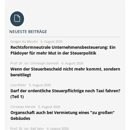
NEUESTE BEITRÄGE
Gregor du Moulin
6. August 2026
Rechtsformneutrale Unternehmensbesteuerung: Ein
Plädoyer für mehr Mut in der Steuerpolitik
Prof. Dr. iur. Christoph Schmidt
6. August 2026
Wenn der Steuerbescheid nicht mehr kommt, sondern
bereitliegt
Lutz Ritter
5. August 2026
Darf der ordentliche Steuerpflichtige noch Taxi fahren?
(Teil 1)
Christian Herold
5. August 2026
Organschaft auch bei Vermietung eines "zu großen"
Gebäudes
Prof. Dr. jur. Ralf Jahn
4. August 2026