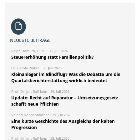
NEUESTE BEITRÄGE
Ralph Homuth, LL.M.
30. Juli 2026
Steuererhöhung statt Familienpolitik?
Dr. Carola Rinker
30. Juli 2026
Kleinanleger im Blindflug? Was die Debatte um die
Quartalsberichterstattung wirklich bedeutet
Prof. Dr. jur. Ralf Jahn
29. Juli 2026
Update: Recht auf Reparatur – Umsetzungsgesetz
schafft neue Pflichten
Roland Nonnenmacher
29. Juli 2026
Eine kurze Geschichte des Ausgleichs der kalten
Progression
Prof. Dr. jur. Ralf Jahn
28. Juli 2026