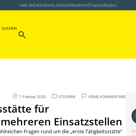
nwb.de
Datenbank
Livefeed
Akademie
Shop
tax&bytes
Search Button
SUCHEN
Search
for:
7. Februar 2020
STEUERN
KEINE KOMMENTARE
sstätte für
mehreren Einsatzstellen
zahlreichen Fragen rund um die „erste Tätigkeitsstätte“
Ch