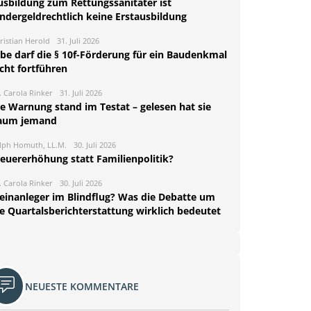
usbildung zum Rettungssanitäter ist
indergeldrechtlich keine Erstausbildung
ristian Herold
31. Juli 2026
rbe darf die § 10f-Förderung für ein Baudenkmal
cht fortführen
. Carola Rinker
31. Juli 2026
ie Warnung stand im Testat – gelesen hat sie
aum jemand
lph Homuth, LL.M.
30. Juli 2026
teuererhöhung statt Familienpolitik?
. Carola Rinker
30. Juli 2026
leinanleger im Blindflug? Was die Debatte um
ie Quartalsberichterstattung wirklich bedeutet
NEUESTE KOMMENTARE