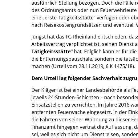
ausführlich Stellung bezogen. Doch die Fälle 
des Ordnungsamts oder nun Feuerwehrleute – a
eine „erste Tätigkeitsstätte“ verfügen oder e
nach Reisekostengrundsätzen und eventuell 
Jüngst hat das FG Rheinland entschieden, das
Arbeitsvertrag verpflichtet ist, seinen Dienst 
Tätigkeitsstätte“
hat. Folglich kann er für d
die Entfernungspauschale, sondern die tatsä
machen (Urteil vom 28.11.2019, 6 K 1475/18).
Dem Urteil lag folgender Sachverhalt zugr
Der Kläger ist bei einer Landesbehörde als F
jeweils 24-Stunden-Schichten – nach besonder
Einsatzstellen zu verrichten. Im Jahre 2016 w
entfernten Feuerwache eingesetzt. In der 
die Fahrten von seiner Wohnung zu dieser Fe
Finanzamt hingegen vertrat die Auffassung, d
sei, weil es sich nicht um Dienstreisen, sonde