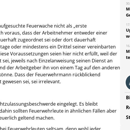
30
M
G
17
aufgesuchte Feuerwache nicht als „erste
U
ich voraus, dass der Arbeitnehmer entweder einer
w
auerhaft zugeordnet sei oder dort dauerhaft
tage oder mindestens ein Drittel seiner vereinbarten
16
Mi
iese Voraussetzungen seien hier nicht erfüllt, weil der
t
t sei, jeweils nach Einzelanweisung seinen Dienst an
 und der Arbeitgeber ihn von einem Tag auf den anderen
 könne. Dass der Feuerwehrmann rückblickend
 gewesen sei, sei irrelevant.
B
chtzulassungsbeschwerde eingelegt. Es bleibt
R
dahin sollten Feuerwehrleute in ähnlichen Fällen aber
S
euerlich geltend machen.
e“ bei Feuerwehrleuten seltsam, denn wohl jeder