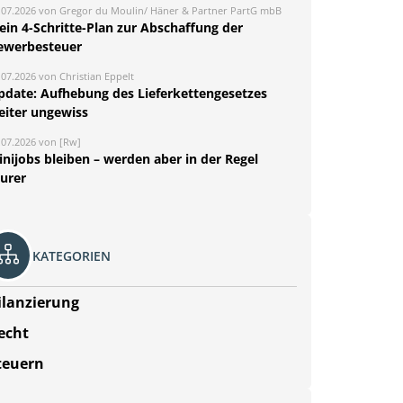
.07.2026 von Gregor du Moulin/ Häner & Partner PartG mbB
ein 4-Schritte-Plan zur Abschaffung der
ewerbesteuer
.07.2026 von Christian Eppelt
pdate: Aufhebung des Lieferkettengesetzes
eiter ungewiss
.07.2026 von [Rw]
nijobs bleiben – werden aber in der Regel
eurer
KATEGORIEN
ilanzierung
echt
teuern