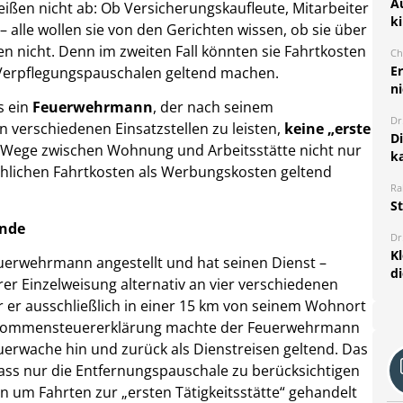
A
reißen nicht ab: Ob Versicherungskaufleute, Mitarbeiter
k
lle wollen sie von den Gerichten wissen, ob sie über
ben nicht. Denn im zweiten Fall könnten sie Fahrtkosten
Ch
E
Verpflegungspauschalen geltend machen.
ni
s ein
Feuerwehrmann
, der nach seinem
Dr
an verschiedenen Einsatzstellen zu leisten,
keine „erste
D
ie Wege zwischen Wohnung und Arbeitsstätte nicht nur
k
chlichen Fahrtkosten als Werbungskosten geltend
Ra
S
unde
Dr
K
euerwehrmann angestellt und hat seinen Dienst –
d
er Einzelweisung alternativ an vier verschiedenen
ar er ausschließlich in einer 15 km von seinem Wohnort
Einkommensteuererklärung machte der Feuerwehrmann
uerwache hin und zurück als Dienstreisen geltend. Das
ass nur die Entfernungspauschale zu berücksichtigen
rn um Fahrten zur „ersten Tätigkeitsstätte“ gehandelt