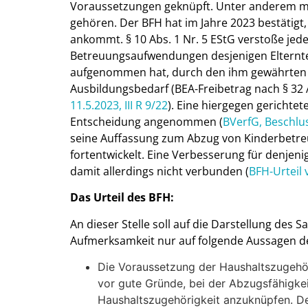
Voraussetzungen geknüpft. Unter anderem mu
gehören. Der BFH hat im Jahre 2023 bestätigt
ankommt. § 10 Abs. 1 Nr. 5 EStG verstoße jed
Betreuungsaufwendungen desjenigen Elternteil
aufgenommen hat, durch den ihm gewährten F
Ausbildungsbedarf (BEA-Freibetrag nach § 32 
11.5.2023, III R 9/22
). Eine hiergegen gericht
Entscheidung angenommen (
BVerfG, Beschlu
seine Auffassung zum Abzug von Kinderbetreu
fortentwickelt. Eine Verbesserung für denjenige
damit allerdings nicht verbunden (
BFH-Urteil 
Das Urteil des BFH:
An dieser Stelle soll auf die Darstellung des S
Aufmerksamkeit nur auf folgende Aussagen d
Die Voraussetzung der Haushaltszugehöri
vor gute Gründe, bei der Abzugsfähigkei
Haushaltszugehörigkeit anzuknüpfen. De