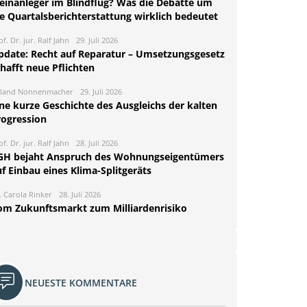
leinanleger im Blindflug? Was die Debatte um
ie Quartalsberichterstattung wirklich bedeutet
of. Dr. jur. Ralf Jahn
29. Juli 2026
pdate: Recht auf Reparatur – Umsetzungsgesetz
hafft neue Pflichten
land Nonnenmacher
29. Juli 2026
ine kurze Geschichte des Ausgleichs der kalten
rogression
of. Dr. jur. Ralf Jahn
28. Juli 2026
GH bejaht Anspruch des Wohnungseigentümers
f Einbau eines Klima-Splitgeräts
. Carola Rinker
28. Juli 2026
om Zukunftsmarkt zum Milliardenrisiko
NEUESTE KOMMENTARE