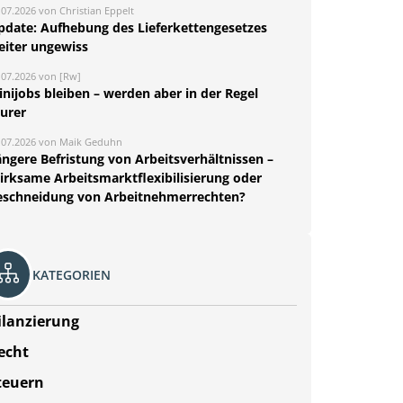
.07.2026 von Christian Eppelt
pdate: Aufhebung des Lieferkettengesetzes
eiter ungewiss
.07.2026 von [Rw]
nijobs bleiben – werden aber in der Regel
eurer
.07.2026 von Maik Geduhn
ängere Befristung von Arbeitsverhältnissen –
irksame Arbeitsmarktflexibilisierung oder
eschneidung von Arbeitnehmerrechten?
KATEGORIEN
ilanzierung
echt
teuern