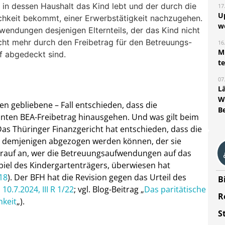
l, in dessen Haushalt das Kind lebt und der durch die
17
U
chkeit bekommt, einer Erwerbstätigkeit nachzugehen.
w
fwendungen desjenigen Elternteils, der das Kind nicht
cht mehr durch den Freibetrag für den Betreuungs-
16
Mi
f abgedeckt sind.
t
07
L
W
en gebliebene – Fall entschieden, dass die
B
ten BEA-Freibetrag hinausgehen. Und was gilt beim
as Thüringer Finanzgericht hat entschieden, dass die
 demjenigen abgezogen werden können, der sie
rauf an, wer die Betreuungsaufwendungen auf das
piel des Kindergartenträgers, überwiesen hat
18
). Der BFH hat die Revision gegen das Urteil des
B
10.7.2024, III R 1/22
; vgl. Blog-Beitrag „
Das paritätische
R
hkeit
„).
S