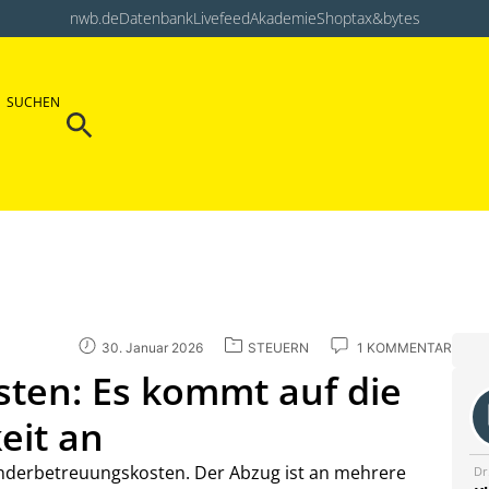
nwb.de
Datenbank
Livefeed
Akademie
Shop
tax&bytes
Search Button
SUCHEN
Search
for:
30. Januar 2026
STEUERN
1 KOMMENTAR
ten: Es kommt auf die
eit an
Kinderbetreuungskosten. Der Abzug ist an mehrere
Dr