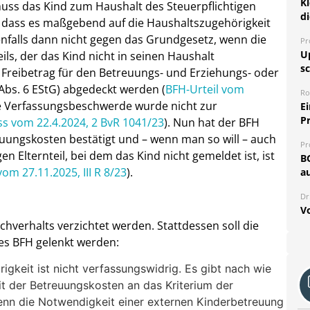
K
ss das Kind zum Haushalt des Steuerpflichtigen
d
, dass es maßgebend auf die Haushaltszugehörigkeit
enfalls dann nicht gegen das Grundgesetz, wenn die
Pr
U
s, der das Kind nicht in seinen Haushalt
sc
reibetrag für den Betreuungs- und Erziehungs- oder
Abs. 6 EStG) abgedeckt werden (
BFH-Urteil vom
Ro
ete Verfassungsbeschwerde wurde nicht zur
E
P
ss vom 22.4.2024, 2 BvR 1041/23
). Nun hat der BFH
ungskosten bestätigt und – wenn man so will – auch
Pr
n Elternteil, bei dem das Kind nicht gemeldet ist, ist
B
vom 27.11.2025, III R 8/23
).
au
Dr
V
achverhalts verzichtet werden. Stattdessen soll die
es BFH gelenkt werden:
gkeit ist nicht verfassungswidrig. Es gibt nach wie
t der Betreuungskosten an das Kriterium der
nn die Notwendigkeit einer externen Kinderbetreuung