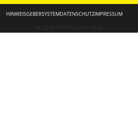
HINWEISGEBERSYSTEM
DATENSCHUTZ
IMPRESSUM
©
2026
NWB Experten-Blog