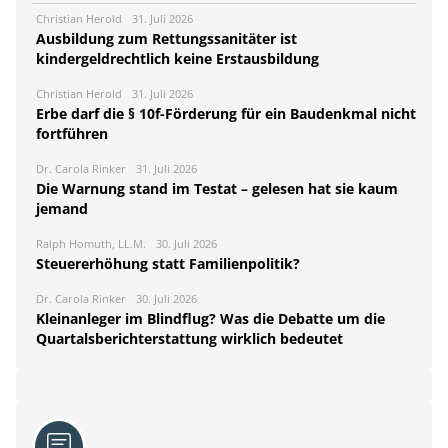
Christian Herold
31. Juli 2026
Ausbildung zum Rettungssanitäter ist
kindergeldrechtlich keine Erstausbildung
Christian Herold
31. Juli 2026
Erbe darf die § 10f-Förderung für ein Baudenkmal nicht
fortführen
Dr. Carola Rinker
31. Juli 2026
Die Warnung stand im Testat – gelesen hat sie kaum
jemand
Ralph Homuth, LL.M.
30. Juli 2026
Steuererhöhung statt Familienpolitik?
Dr. Carola Rinker
30. Juli 2026
Kleinanleger im Blindflug? Was die Debatte um die
Quartalsberichterstattung wirklich bedeutet