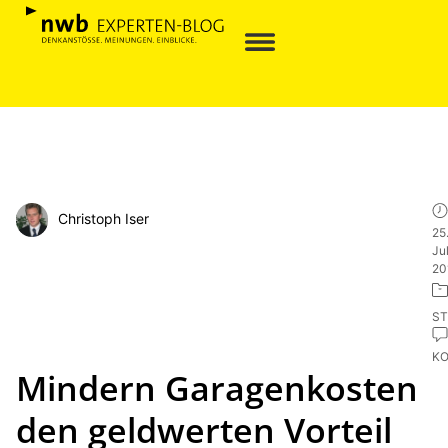
Christoph Iser
25
Jul
20
ST
K
Mindern Garagenkosten
den geldwerten Vorteil